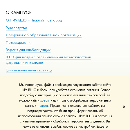
О КАМПУСЕ
ОБ
О НИУ ВШЭ – Нижний Новгород
Бак
Руководство
Маг
Сведения об образовательной организации
Вт
Подразделения
Вы
Версия для слабовидящих
Ку
ВШЭ для людей с ограниченными возможностями
Пр
здоровья и инвалидов
Рег
Единая платежная страница
Яз
Вы
Мы используем файлы cookies для улучшения работы сайта
Обр
НИУ ВШЭ и большего удобства его использования. Более
подробную информацию об использовании файлов cookies
можно найти
здесь
, наши правила обработки персональных
данных –
здесь
. Продолжая пользоваться сайтом, вы
✖
Редактору
подтверждаете, что были проинформированы об
© НИУ ВШЭ 1993–2026
Адреса и контакты
Условия использования
использовании файлов cookies сайтом НИУ ВШЭ и согласны
с нашими правилами обработки персональных данных. Вы
материалов
Политика конфиденциальности
Карта сайта
можете отключить файлы cookies в настройках Вашего
Шрифты HSE Sans и HSE Slab разработаны в
Школе дизайна НИУ ВШЭ