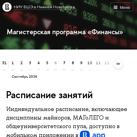
НИУ ВШЭ в Нижнем Новгороде
Меню
Магистерская программа «Финансы»
31
1
2
3
4
5
6
7
8
9
10
11
12
13
14
15
пн
вт
ср
чт
пт
сб
вс
пн
вт
ср
чт
пт
сб
вс
пн
вт
сентябрь 2026
Расписание занятий
Индивидуальное расписание, включающее
дисциплины майноров, МАГоЛЕГО и
общеуниверситетского пула, доступно в
мобильном приложении
в