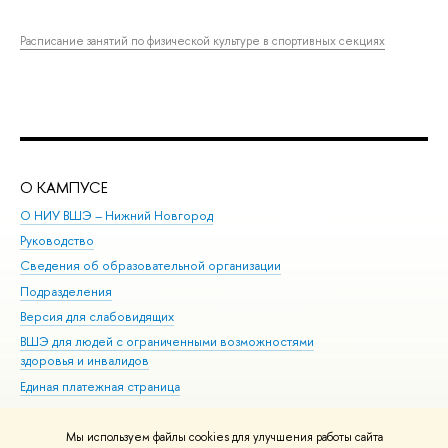
Расписание занятий по физической культуре в спортивных секциях
О КАМПУСЕ
ОБ
О НИУ ВШЭ – Нижний Новгород
Бак
Руководство
Маг
Сведения об образовательной организации
Вт
Подразделения
Вы
Версия для слабовидящих
Ку
ВШЭ для людей с ограниченными возможностями
Пр
здоровья и инвалидов
Рег
Единая платежная страница
Яз
Вы
Мы используем файлы cookies для улучшения работы сайта
Обр