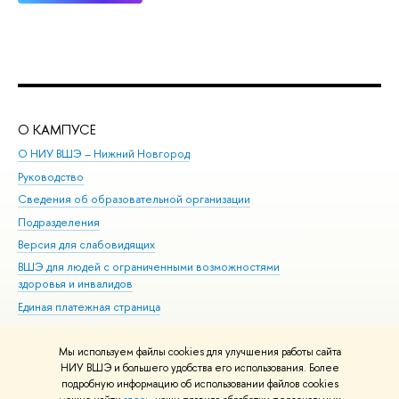
О КАМПУСЕ
ОБ
О НИУ ВШЭ – Нижний Новгород
Бак
Руководство
Маг
Сведения об образовательной организации
Вт
Подразделения
Вы
Версия для слабовидящих
Ку
ВШЭ для людей с ограниченными возможностями
Пр
здоровья и инвалидов
Рег
Единая платежная страница
Яз
Вы
Мы используем файлы cookies для улучшения работы сайта
Обр
НИУ ВШЭ и большего удобства его использования. Более
подробную информацию об использовании файлов cookies