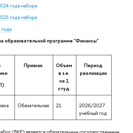
024 года набора
025 года набора
 года
на образовательной программе "Финансы"
п
Признак
Объем
Период
ики
в з.е.
реализации
на 1
П)
студ.
овка
Обязательная
21
2026/2027
учебный год
абот (ВКР) является обязательным государственным