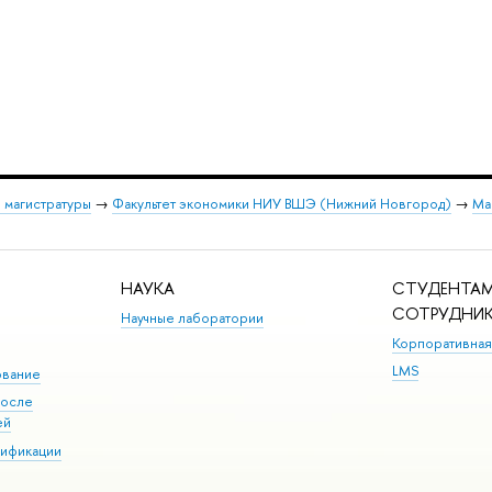
 магистратуры
→
Факультет экономики НИУ ВШЭ (Нижний Новгород)
→
Ма
НАУКА
СТУДЕНТАМ
СОТРУДНИ
Научные лаборатории
Корпоративная
LMS
ование
после
ей
лификации