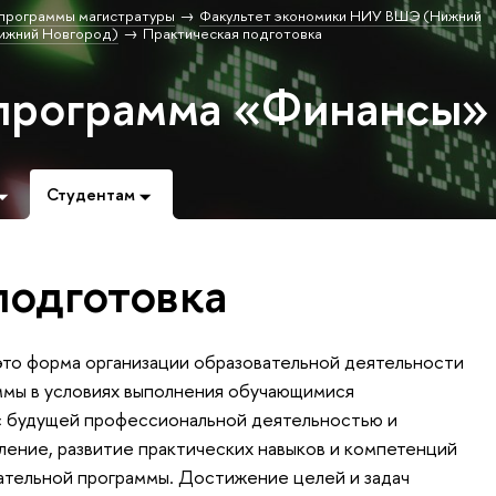
программы магистратуры
Факультет экономики НИУ ВШЭ (Нижний
ижний Новгород)
Практическая подготовка
программа «Финансы»
Студентам
подготовка
это форма организации образовательной деятельности
ммы в условиях выполнения обучающимися
 с будущей профессиональной деятельностью и
ление, развитие практических навыков и компетенций
тельной программы. Достижение целей и задач