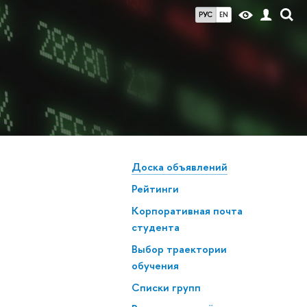
РУС
EN
Доска объявлений
Рейтинги
Корпоративная почта
студента
Выбор траектории
обучения
Списки групп