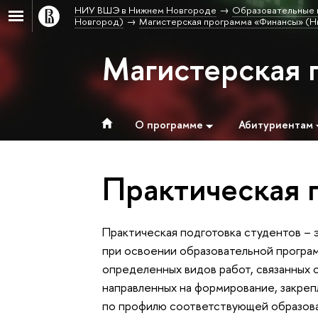
НИУ ВШЭ в Нижнем Новгороде
Образовательные 
Новгород)
Магистерская программа «Финансы» (Н
Магистерская 
О программе
Абитуриентам
Практическая 
Практическая подготовка студентов – 
при освоении образовательной програ
определенных видов работ, связанных
направленных на формирование, закреп
по профилю соответствующей образова