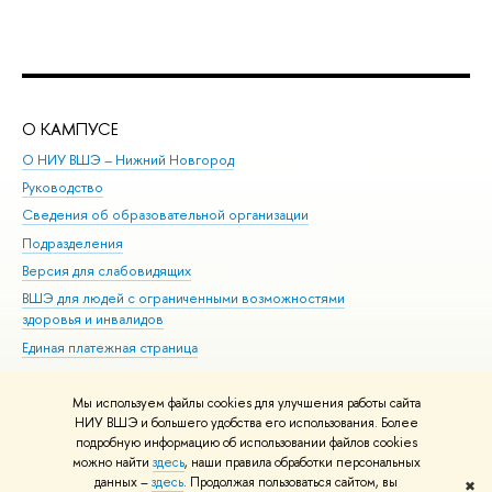
О КАМПУСЕ
ОБ
О НИУ ВШЭ – Нижний Новгород
Бак
Руководство
Маг
Сведения об образовательной организации
Вт
Подразделения
Вы
Версия для слабовидящих
Ку
ВШЭ для людей с ограниченными возможностями
Пр
здоровья и инвалидов
Рег
Единая платежная страница
Яз
Вы
Мы используем файлы cookies для улучшения работы сайта
Обр
НИУ ВШЭ и большего удобства его использования. Более
подробную информацию об использовании файлов cookies
можно найти
здесь
, наши правила обработки персональных
данных –
здесь
. Продолжая пользоваться сайтом, вы
✖