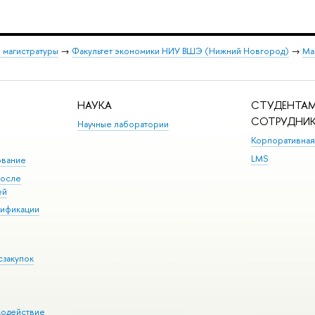
 магистратуры
→
Факультет экономики НИУ ВШЭ (Нижний Новгород)
→
Ма
НАУКА
СТУДЕНТАМ
СОТРУДНИ
Научные лаборатории
Корпоративная
LMS
ование
после
ей
лификации
сзакупок
модействие