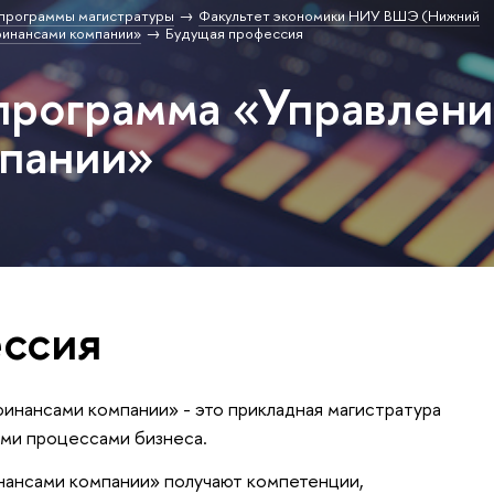
программы магистратуры
Факультет экономики НИУ ВШЭ (Нижний
финансами компании»
Будущая профессия
программа «Управлен
мпании»
ссия
инансами компании» - это прикладная магистратура
выми процессами бизнеса.
нансами компании» получают компетенции,