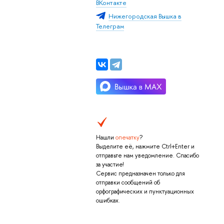
ВКонтакте
Нижегородская Вышка в
Телеграм
Нашли
опечатку
?
Выделите её, нажмите Ctrl+Enter и
отправьте нам уведомление. Спасибо
за участие!
Сервис предназначен только для
отправки сообщений об
орфографических и пунктуационных
ошибках.