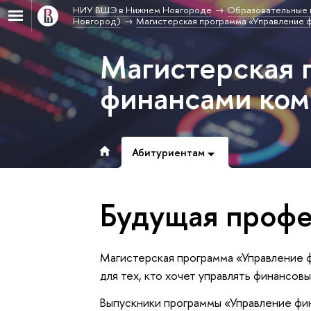
НИУ ВШЭ в Нижнем Новгороде
Образовательные 
Новгород)
Магистерская программа «Управление 
Магистерская 
финансами ко
Абитуриентам
Будущая профе
Магистерская программа «Управление ф
для тех, кто хочет управлять финансо
Выпускники программы «Управление фи