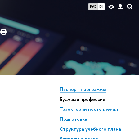
РУС
EN
ие
Паспорт программы
Будущая профессия
Траектории поступления
Подготовка
Структура учебного плана
Вопросы и ответы