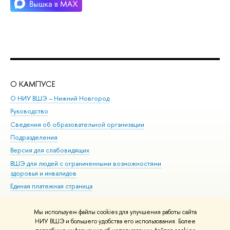
О КАМПУСЕ
ОБ
О НИУ ВШЭ – Нижний Новгород
Бак
Руководство
Маг
Сведения об образовательной организации
то
Подразделения
ыс
ерсия для слабовидящих
Ку
ШЭ для людей с ограниченными возможностями
Пр
здоровья и инвалидо
Рег
Единая платежная страница
Яз
ып
Мы используем файлы cookies для улучшения работы сайта
Обр
НИУ ВШЭ и большего удобства его использования. Более