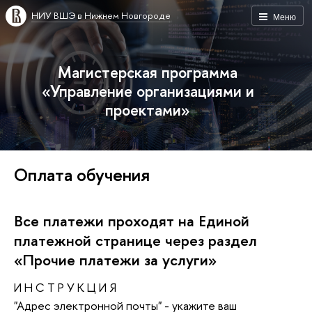
НИУ ВШЭ в Нижнем Новгороде
Меню
Магистерская программа
«Управление организациями и
проектами»
Оплата обучения
Все платежи проходят на Единой
платежной странице через раздел
«Прочие платежи за услуги»
И Н С Т Р У К Ц И Я
"Адрес электронной почты" - укажите ваш