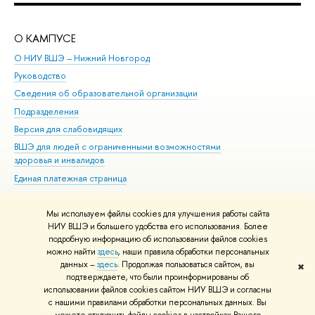
О КАМПУСЕ
ОБ
О НИУ ВШЭ – Нижний Новгород
Бак
Руководство
Маг
Сведения об образовательной организации
Вт
Подразделения
Вы
Версия для слабовидящих
Ку
ВШЭ для людей с ограниченными возможностями
Пр
здоровья и инвалидов
Рег
Единая платежная страница
Яз
Вы
Мы используем файлы cookies для улучшения работы сайта
Обр
НИУ ВШЭ и большего удобства его использования. Более
подробную информацию об использовании файлов cookies
можно найти
здесь
, наши правила обработки персональных
данных –
здесь
. Продолжая пользоваться сайтом, вы
✖
Редактору
подтверждаете, что были проинформированы об
© НИУ ВШЭ 1993–2026
Адреса и контакты
Условия использования
использовании файлов cookies сайтом НИУ ВШЭ и согласны
с нашими правилами обработки персональных данных. Вы
материалов
Политика конфиденциальности
Карта сайта