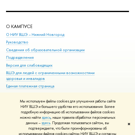
О КАМПУСЕ
ОБ
О НИУ ВШЭ – Нижний Новгород
Бак
Руководство
Маг
Сведения об образовательной организации
Вт
Подразделения
Вы
Версия для слабовидящих
Ку
ВШЭ для людей с ограниченными возможностями
Пр
здоровья и инвалидов
Рег
Единая платежная страница
Яз
Вы
Мы используем файлы cookies для улучшения работы сайта
Обр
НИУ ВШЭ и большего удобства его использования. Более
подробную информацию об использовании файлов cookies
можно найти
здесь
, наши правила обработки персональных
данных –
здесь
. Продолжая пользоваться сайтом, вы
✖
Редактору
подтверждаете, что были проинформированы об
© НИУ ВШЭ 1993–2026
Адреса и контакты
Условия использования
использовании файлов cookies сайтом НИУ ВШЭ и согласны