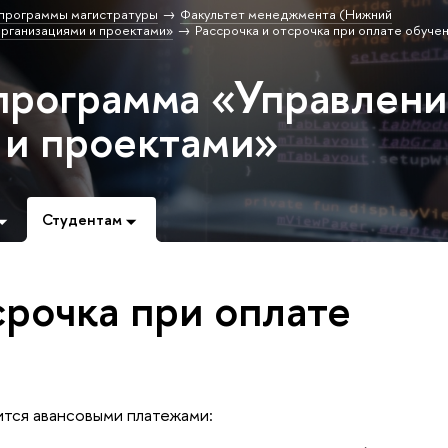
программы магистратуры
Факультет менеджмента (Нижний
рганизациями и проектами»
Рассрочка и отсрочка при оплате обуче
программа «Управлен
 и проектами»
Студентам
срочка при оплате
тся авансовыми платежами: