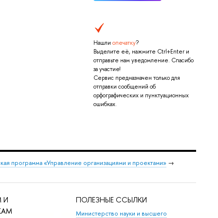
Нашли
опечатку
?
Выделите её, нажмите Ctrl+Enter и
отправьте нам уведомление. Спасибо
за участие!
Сервис предназначен только для
отправки сообщений об
орфографических и пунктуационных
ошибках.
кая программа «Управление организациями и проектами»
→
 И
ПОЛЕЗНЫЕ ССЫЛКИ
КАМ
Министерство науки и высшего