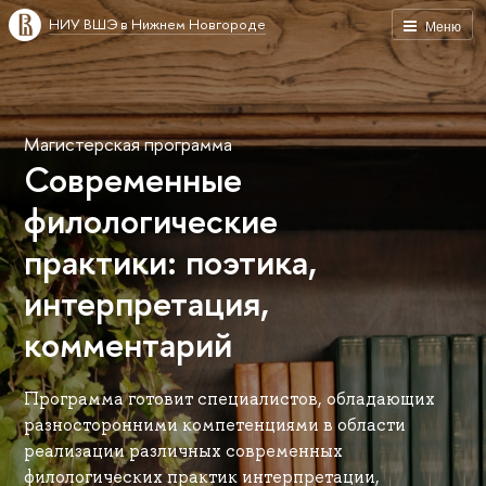
НИУ ВШЭ в Нижнем Новгороде
Меню
Магистерская программа
Современные
филологические
практики: поэтика,
интерпретация,
комментарий
Программа готовит специалистов, обладающих
разносторонними компетенциями в области
реализации различных современных
филологических практик интерпретации,