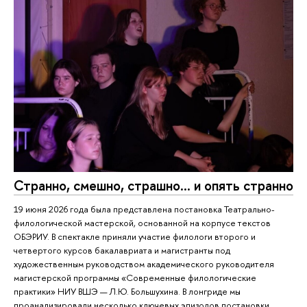
Странно, смешно, страшно... и опять странно
19 июня 2026 года была представлена постановка Театрально-
филологической мастерской, основанной на корпусе текстов
ОБЭРИУ. В спектакле приняли участие филологи второго и
четвертого курсов бакалавриата и магистранты под
художественным руководством академического руководителя
магистерской программы «Современные филологические
практики» НИУ ВШЭ — Л.Ю. Большухина. В лонгриде мы
проанализировали несколько ключевых эпизодов постановки,