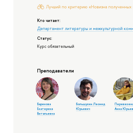
Лучший по критерию «Новизна полученных 
Кто читает:
Департамент литературы и межкультурной ком
Статус:
Курс обязательный
Преподаватели
Баринова
Большухин Леонид
Перевезен
Екатерина
Юрьевич
Анна Юрьев
Витальевна