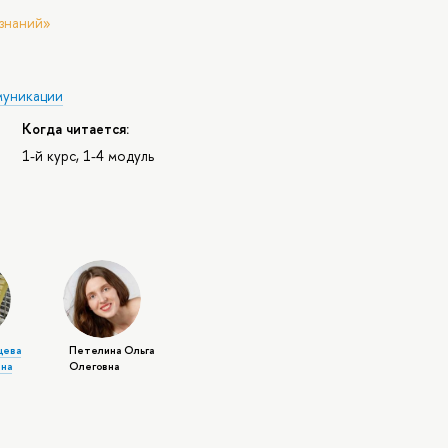
знаний»
муникации
Когда читается:
1-й курс, 1-4 модуль
цева
Петелина Ольга
на
Олеговна