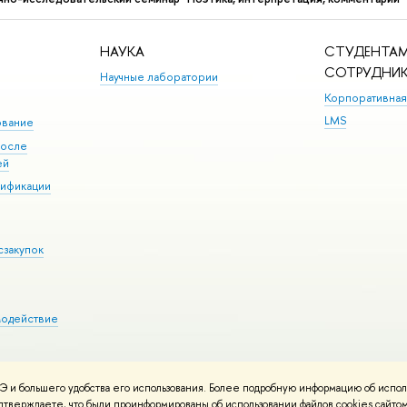
НАУКА
СТУДЕНТАМ
СОТРУДНИ
Научные лаборатории
Корпоративная
LMS
ование
после
ей
лификации
сзакупок
модействие
 и большего удобства его использования. Более подробную информацию об испол
ния материалов
Политика конфиденциальности
Карта сайта
подтверждаете, что были проинформированы об использовании файлов cookies сай
 ВШЭ