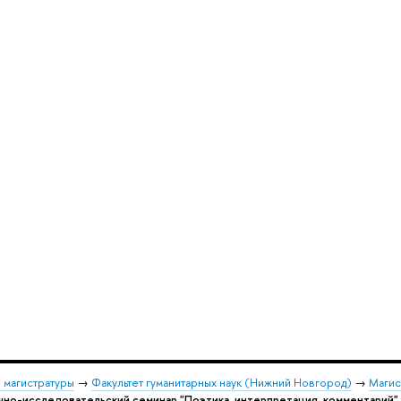
 магистратуры
→
Факультет гуманитарных наук (Нижний Новгород)
→
Магис
чно-исследовательский семинар "Поэтика, интерпретация, комментарий" 