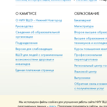
О КАМПУСЕ
ОБРАЗОВАНИЕ
О НИУ ВШЭ – Нижний Новгород
Бакалавриат
Руководство
Магистратура
Сведения об образовательной
Второе высшее образ
организации
Высшее образование 
Подразделения
техникумов и колледж
Версия для слабовидящих
Курсы повышения ква
ВШЭ для людей с ограниченными
Профессиональная
возможностями здоровья и
переподготовка
инвалидов
Региональный центр го
Единая платежная страница
Языковой центр
Выпускники
Обратная связь и взаи
с получателями услуг
Мы используем файлы cookies для улучшения работы сайта НИУ ВШЭ
© НИУ ВШЭ 1993–2026
Адреса и контакты
Условия использова
персональных данных –
здесь
. Продолжая пользоваться сайтом, вы 
Шрифты HSE Sans и HSE Slab разработаны в
Школе дизайна НИУ