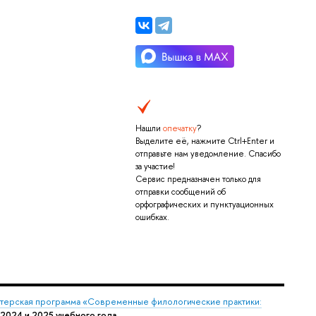
Нашли
опечатку
?
Выделите её, нажмите Ctrl+Enter и
отправьте нам уведомление. Спасибо
за участие!
Сервис предназначен только для
отправки сообщений об
орфографических и пунктуационных
ошибках.
терская программа «Современные филологические практики:
2024 и 2025 учебного года