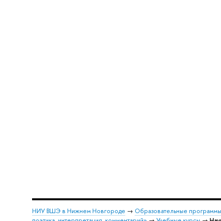
НИУ ВШЭ в Нижнем Новгороде
→
Образовательные программы
поэтика, интерпретация, комментарий»
→
Учебные курсы
→
Нау