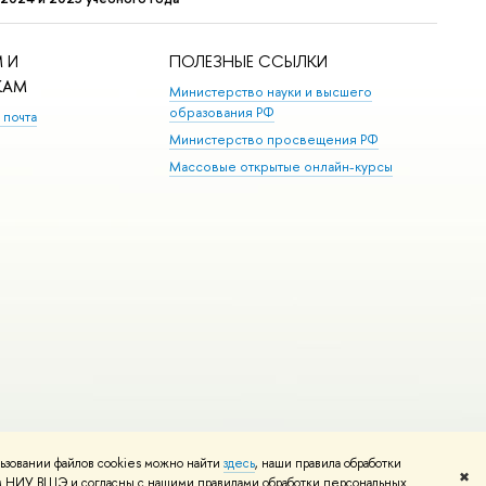
 И
ПОЛЕЗНЫЕ ССЫЛКИ
КАМ
Министерство науки и высшего
образования РФ
 почта
Министерство просвещения РФ
Массовые открытые онлайн-курсы
ьзовании файлов cookies можно найти
здесь
, наши правила обработки
Редактору
✖
том НИУ ВШЭ и согласны с нашими правилами обработки персональных