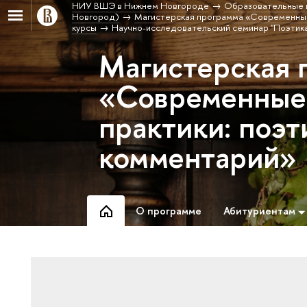
НИУ ВШЭ в Нижнем Новгороде
Образовательные 
Новгород)
Магистерская программа «Современные 
курсы
Научно-исследовательский семинар "Поэтика
Магистерская 
«Современные
практики: поэт
комментарий»
О программе
Абитуриентам