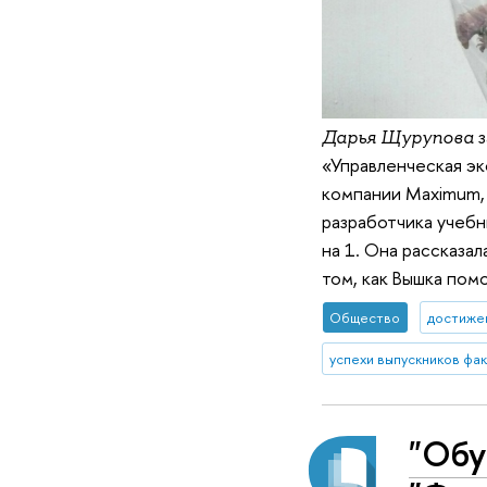
з
Дарья Щурупова
«Управленческая эк
компании Maximum, 
разработчика учебн
на 1. Она рассказал
том, как Вышка пом
Общество
достиже
"Обу