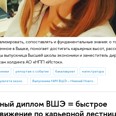
ализировать, сопоставлять и фундаментальные знания: о то
енное в Вышке, помогает достигать карьерных высот, рас
ды выпускница Высшей школы экономики и заместитель ди
сам холдинга АО «НПП «Исток».
скники
репортаж о событии
бакалавриат
магистратура
успехи выпускников факультета экономики
Выпускники НИУ ВШЭ – Нижний Новгород
ный диплом ВШЭ = быстрое
вижение по карьерной лестни