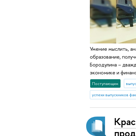
Умение мыслить, ан
образование, получ
Бородулина – дваж
экономике и финан
Поступающим
выпу
Крас
прод