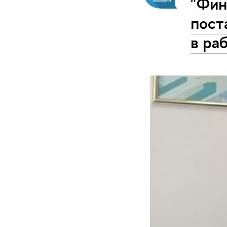
"Фин
пост
в ра