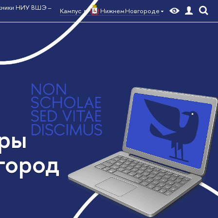
кники НИУ ВШЭ –
Кампус в
Нижнем Новгороде
уры
город