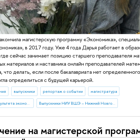
акончила магистерскую программу «Экономика», специал
ономика», в 2017 году. Уже 4 года Дарья работает в обра
где сейчас занимает позицию старшего преподавателя ма
ых материалов и наставника онлайн преподавателей матем
а, что делать, если после бакалавриата нет определенного
огла определиться с будущей карьерой.
ния
выпускники
репортаж о событии
магистратура
успехи выпускников факультета экономики
Выпускники НИУ ВШЭ – Нижний Новгород
чение на магистерской програ