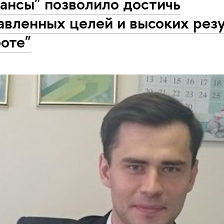
ансы" позволило достичь
авленных целей и высоких рез
боте"