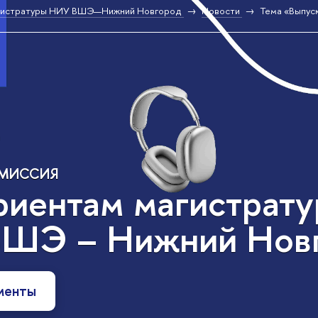
гистратуры НИУ ВШЭ—Нижний Новгород
Новости
Тема «Выпус
ОМИССИЯ
риентам магистрат
ШЭ – Нижний Нов
менты