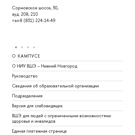
Сормовское шоссе, 30,
ауд. 208, 210
тел:8 (831) 224-14-49
О КАМПУСЕ
ОБР
О НИУ ВШЭ – Нижний Новгород
Бакал
Руководство
Магис
Сведения об образовательной организации
Второ
Подразделения
Высше
Версия для слабовидящих
Курсы
ВШЭ для людей с ограниченными возможностями
Профе
здоровья и инвалидов
Регио
Единая платежная страница