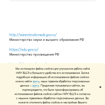
Языко
Выпус
Обрат
http://www.minobrnauki.gov.ru/
Министерство науки и высшего образования РФ
https://edu.gov.ru/
Министерство просвещения РФ
https://elearning.hse.ru/mooc
Массовые открытые онлайн-курсы
Мы используем файлы cookies для улучшения работы сайта
НИУ ВШЭ и большего удобства его использования. Более
подробную информацию об использовании файлов cookies
можно найти
здесь
, наши правила обработки персональных
данных –
здесь
. Продолжая пользоваться сайтом, вы
© НИУ ВШЭ 1993–2026
Адреса и контакты
Условия
✖
подтверждаете, что были проинформированы об
использования материалов
Политика конфиденциальности
использовании файлов cookies сайтом НИУ ВШЭ и согласны
Карта сайта
с нашими правилами обработки персональных данных. Вы
можете отключить файлы cookies в настройках Вашего
Редактору