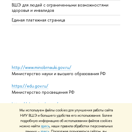
ВШЭ для людей с ограниченными возможностями
Профе
здоровья и инвалидов
Регио
Единая платежная страница
Языко
Выпус
Обрат
http://www.minobrnauki.gov.ru/
Министерство науки и высшего образования РФ
https://edu.gov.ru/
Министерство просвещения РФ
https://elearning.hse.ru/mooc
Массовые открытые онлайн-курсы
Мы используем файлы cookies для улучшения работы сайта
НИУ ВШЭ и большего удобства его использования. Более
подробную информацию об использовании файлов cookies
можно найти
здесь
, наши правила обработки персональных
данных –
здесь
. Продолжая пользоваться сайтом, вы
© НИУ ВШЭ 1993–2026
Адреса и контакты
Условия