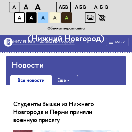
A
A
A
АБB
АБB
АБB
А
А
А
А
А
Военный учебный центр
Обычная версия сайта
(Нижний Новгород)
НИУ ВШЭ в Нижнем Новгороде
Меню
Новости
Все новости
Еще
Студенты Вышки из Нижнего
Новгорода и Перми приняли
военную присягу