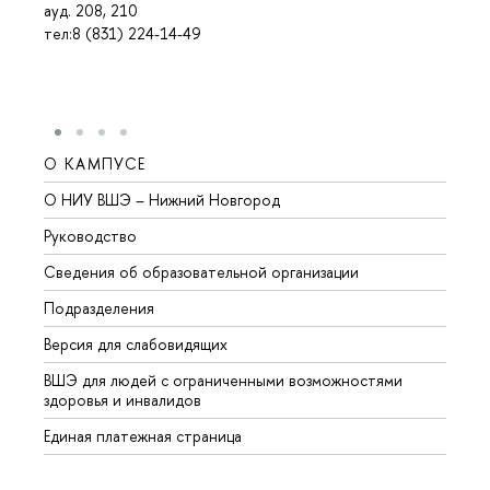
ауд. 208, 210
тел:8 (831) 224-14-49
О КАМПУСЕ
ОБР
О НИУ ВШЭ – Нижний Новгород
Бакал
Руководство
Магис
Сведения об образовательной организации
Второ
Подразделения
Высше
Версия для слабовидящих
Курсы
ВШЭ для людей с ограниченными возможностями
Профе
здоровья и инвалидов
Регио
Единая платежная страница
Языко
Выпус