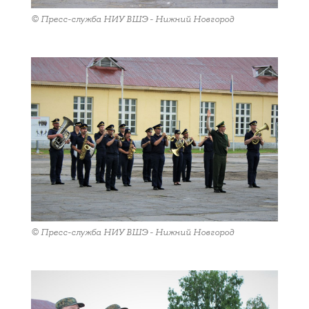
© Пресс-служба НИУ ВШЭ - Нижний Новгород
© Пресс-служба НИУ ВШЭ - Нижний Новгород