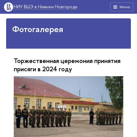
НИУ ВШЭ в Нижнем Новгороде
Меню
Фотогалерея
Торжественная церемония принятия
присяги в 2024 году