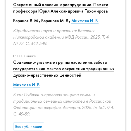
Современный классик юриспруденции. Памяти
профессора Юрия Александровича Тихомирова
Баранов В. М., Баранова М. В.,
Михеева И. В.
Юридическая наука и практика: Вестник
Нижегородской академии МВД России. 2025. Т. 4.
№ 72.
С. 342-349.
Глава в книге
Социально-уязвимые группы населения: забота
государства как фактор сохранения традиционных
духовно-нравственных ценностей
Михеева И. В.
В кн.: Публично-правовая защита семьи и
традиционных семейных ценностей в Российской
Федерации: монография. Аэтерна, 2025. Гл. Гл.1, § 4.
С. 49-59.
Все публикации