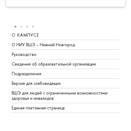
О КАМПУСЕ
ОБР
О НИУ ВШЭ – Нижний Новгород
Бакал
Руководство
Магис
Сведения об образовательной организации
Второ
Подразделения
Высше
Версия для слабовидящих
Курсы
ВШЭ для людей с ограниченными возможностями
Профе
здоровья и инвалидов
Регио
Единая платежная страница
Языко
Выпус