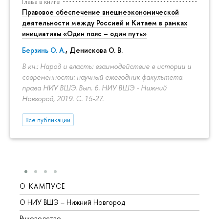
Глава в книге
Правовое обеспечение внешнеэкономической
деятельности между Россией и Китаем в рамках
инициативы «Один пояс – один путь»
Берзинь О. А.
,
Денискова О. В.
В кн.: Народ и власть: взаимодействие в истории и
современности: научный ежегодник факультета
права НИУ ВШЭ. Вып. 6. НИУ ВШЭ - Нижний
Новгород, 2019.
С. 15-27.
Все публикации
О КАМПУСЕ
ОБР
О НИУ ВШЭ – Нижний Новгород
Бакал
Руководство
Магис