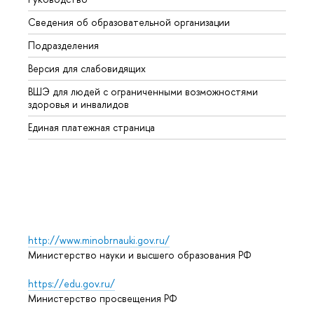
Сведения об образовательной организации
Второ
Подразделения
Высше
Версия для слабовидящих
Курсы
ВШЭ для людей с ограниченными возможностями
Профе
здоровья и инвалидов
Регио
Единая платежная страница
Языко
Выпус
Обрат
http://www.minobrnauki.gov.ru/
Министерство науки и высшего образования РФ
https://edu.gov.ru/
Министерство просвещения РФ