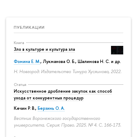
ПУБЛИКАЦИИ
Книга
Зло в культуре и культура зла
Фомина Е. М.
, Лукманова О. Б., Шалимова Н. С. и др.
Н. Новгород: Издательство Тимура Хусяинова, 2022.
Статья
Искусственное дробление закупок как способ
ухода от конкурентных процедур
Кечин Р. В.
,
Берзинь О. А.
Вестник Воронежского государственного
университета. Серия: Право. 2025. № 4.
С. 166-173.