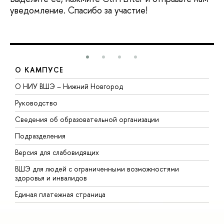
уведомление. Спасибо за участие!
О КАМПУСЕ
О НИУ ВШЭ – Нижний Новгород
Б
Руководство
М
Сведения об образовательной организации
В
Подразделения
В
Версия для слабовидящих
К
ВШЭ для людей с ограниченными возможностями
П
здоровья и инвалидов
Р
Единая платежная страница
Я
В