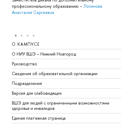
профессиональному образованию
–
Логинова
Анастасия Сергеевна
О КАМПУСЕ
ОБР
О НИУ ВШЭ – Нижний Новгород
Бакал
Руководство
Магис
Сведения об образовательной организации
Второ
Подразделения
Высше
Версия для слабовидящих
Курсы
ВШЭ для людей с ограниченными возможностями
Профе
здоровья и инвалидов
Регио
Единая платежная страница
Языко
Выпус