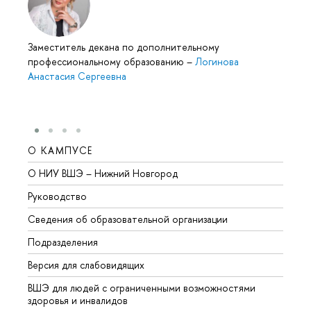
Заместитель декана по дополнительному
профессиональному образованию
–
Логинова
Анастасия Сергеевна
О КАМПУСЕ
ОБР
О НИУ ВШЭ – Нижний Новгород
Бакал
Руководство
Магис
Сведения об образовательной организации
Второ
Подразделения
Высше
Версия для слабовидящих
Курсы
ВШЭ для людей с ограниченными возможностями
Профе
здоровья и инвалидов
Регио