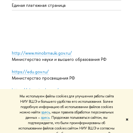
Единая платежная страница
Языко
Выпус
Обрат
http://www.minobrnauki.gov.ru/
Министерство науки и высшего образования РФ
https://edu.gov.ru/
Министерство просвещения РФ
https://elearning.hse.ru/mooc
Массовые открытые онлайн-курсы
Мы используем файлы cookies для улучшения работы сайта
НИУ ВШЭ и большего удобства его использования. Более
подробную информацию об использовании файлов cookies
можно найти
здесь
, наши правила обработки персональных
данных –
здесь
. Продолжая пользоваться сайтом, вы
© НИУ ВШЭ 1993–2026
Адреса и контакты
Условия
✖
подтверждаете, что были проинформированы об
использования материалов
Политика конфиденциальности
использовании файлов cookies сайтом НИУ ВШЭ и согласны
Карта сайта