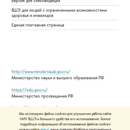
Версия для слабовидящих
Курсы
ВШЭ для людей с ограниченными возможностями
Профе
здоровья и инвалидов
Регио
Единая платежная страница
Языко
Выпус
Обрат
http://www.minobrnauki.gov.ru/
Министерство науки и высшего образования РФ
https://edu.gov.ru/
Министерство просвещения РФ
https://elearning.hse.ru/mooc
Массовые открытые онлайн-курсы
Мы используем файлы cookies для улучшения работы сайта
НИУ ВШЭ и большего удобства его использования. Более
подробную информацию об использовании файлов cookies
можно найти
здесь
, наши правила обработки персональных