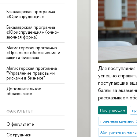
Бакалаврская программа
«Юриспруденция»
Бакалаврская программа
«Юриспруденция» (очно-
заочная форма)
Магистерская программа
«Правовое обеспечение и
защита бизнеса»
Для поступления
Магистерская программа
"Управление правовыми
успешно справит
рисками в бизнесе"
поступающие еще
Дополнительное
баллы за экзамен
образование
рассказываем об
Поступающим
пр
ФАКУЛЬТЕТ
приемная кампания 
О факультете
Абитуриентам маги
Сотрудники