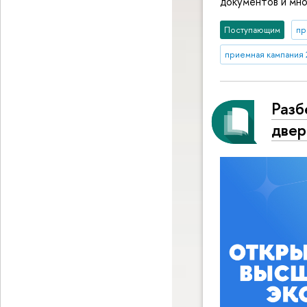
документов и мно
Поступающим
пр
приемная кампания 
Разб
две