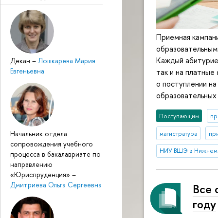
Приемная кампани
образовательными
Каждый абитуриен
Декан
–
Лошкарева Мария
Евгеньевна
так и на платные
о поступлении на
образовательных 
Поступающим
пр
Начальник отдела
магистратура
пр
сопровождения учебного
НИУ ВШЭ в Нижнем
процесса в бакалавриате по
направлению
«Юриспруденция»
–
Дмитриева Ольга Сергеевна
Все 
году