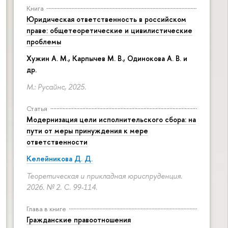
Книга
Юридическая ответственность в российском
праве: общетеоретические и цивилистические
проблемы
Хужин А. М., Карпычев М. В., Одинокова А. В. и
др.
М.: Русайнс, 2025.
Статья
Модернизация цели исполнительского сбора: на
пути от меры принуждения к мере
ответственности
Келейникова Д. Д.
Теоретическая и прикладная юриспруденция.
2026. № 2.
С. 99-114.
Глава в книге
Гражданские правоотношения