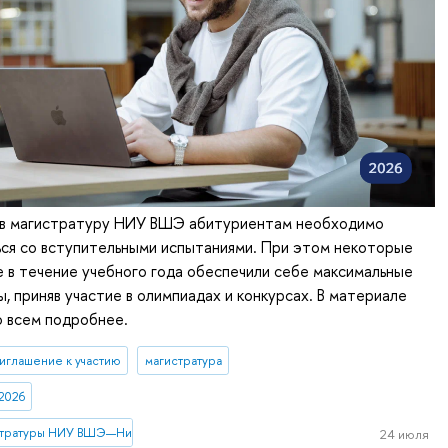
 в магистратуру НИУ ВШЭ абитуриентам необходимо
ься со вступительными испытаниями. При этом некоторые
 в течение учебного года обеспечили себе максимальные
ы, приняв участие в олимпиадах и конкурсах. В материале
о всем подробнее.
иглашение к участию
магистратура
2026
стратуры НИУ ВШЭ—Нижний Новгород
24 июля