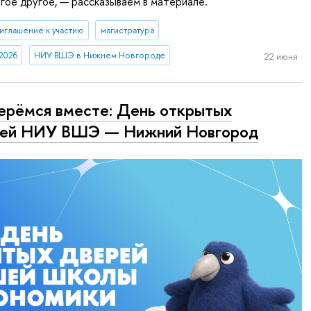
гое другое, — рассказываем в материале.
иглашение к участию
магистратура
2026
НИУ ВШЭ в Нижнем Новгороде
22 июня
ерёмся вместе: День открытых
рей НИУ ВШЭ — Нижний Новгород