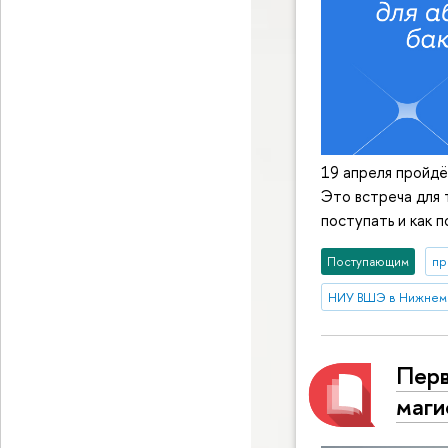
19 апреля пройд
Это встреча для 
поступать и как 
Поступающим
пр
НИУ ВШЭ в Нижнем
Перв
маги