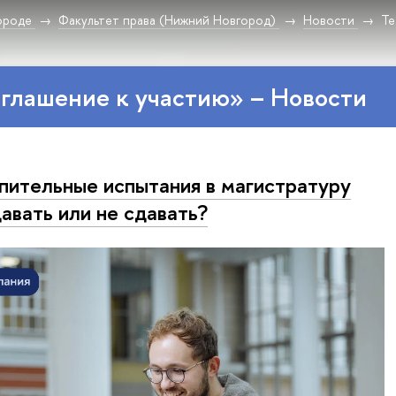
ороде
Факультет права (Нижний Новгород)
Новости
Те
глашение к участию» – Новости
пительные испытания в магистратуру
авать или не сдавать?