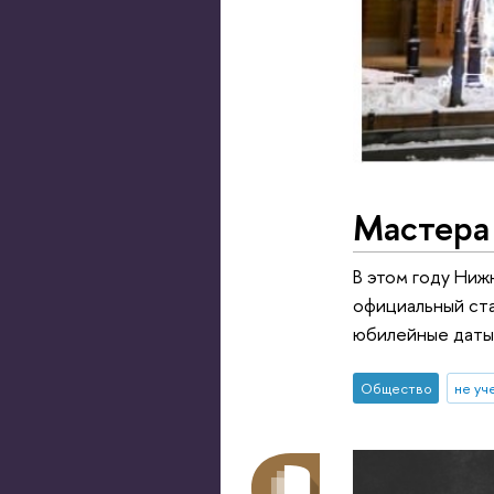
Мастера
В этом году Ниж
официальный ста
юбилейные даты
Общество
не уч