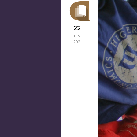
22
янв
2021