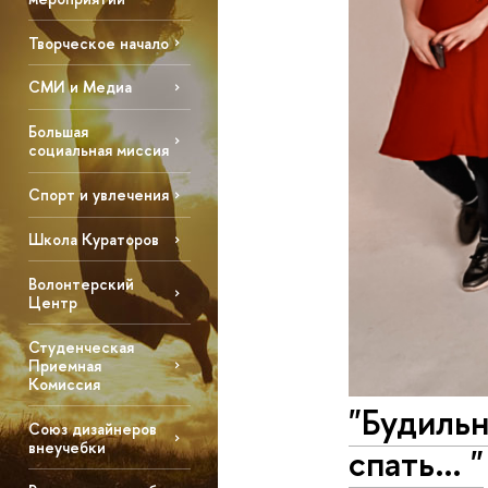
Творческое начало
СМИ и Медиа
Большая
социальная миссия
Спорт и увлечения
Школа Кураторов
Волонтерский
Центр
Студенческая
Приемная
Комиссия
"Будильн
Союз дизайнеров
внеучебки
спать… "