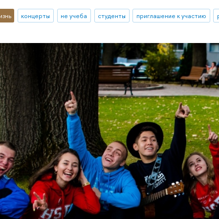
изнь
концерты
не учеба
студенты
приглашение к участию