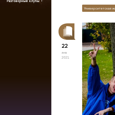
Разговорные клубы
Университетская ж
22
янв
2021