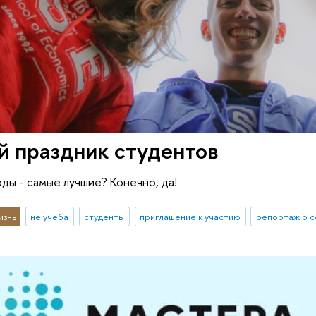
 праздник студентов
ды - самые лучшие? Конечно, да!
изнь
не учеба
студенты
приглашение к участию
репортаж о 