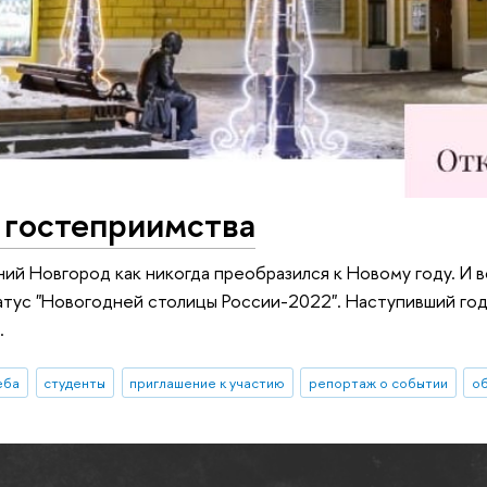
 гостеприимства
ний Новгород как никогда преобразился к Новому году. И в
тус "Новогодней столицы России-2022". Наступивший год
.
еба
студенты
приглашение к участию
репортаж о событии
о