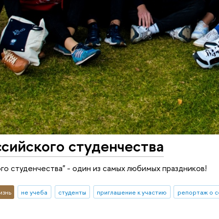
сийского студенчества
го студенчества" - один из самых любимых праздников!
изнь
не учеба
студенты
приглашение к участию
репортаж о 