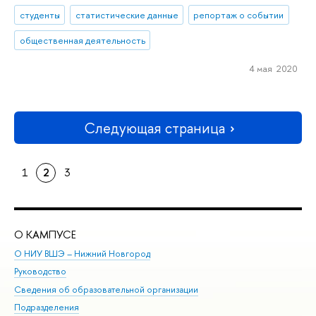
студенты
статистические данные
репортаж о событии
общественная деятельность
4 мая 2020
Следующая страница
1
2
3
О КАМПУСЕ
ОБ
О НИУ ВШЭ – Нижний Новгород
Бак
Руководство
Маг
Сведения об образовательной организации
Вт
Подразделения
Вы