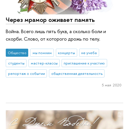
Через мрамор оживает память
Война. Всего лишь пять букв, а сколько боли и
скорби. Слово, от которого дрожь по телу.
Общество
мы помним
концерты
не учеба
студенты
мастер-классы
приглашение к участию
репортаж о событии
общественная деятельность
5 мая 2020