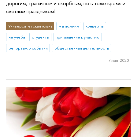
дорогим, трагичным и скорбным, но в тоже время и
светлым праздником!
Университетская жизнь
мы помним
концерты
не учеба
студенты
приглашение к участию
репортаж о событии
общественная деятельность
7 мая 2020