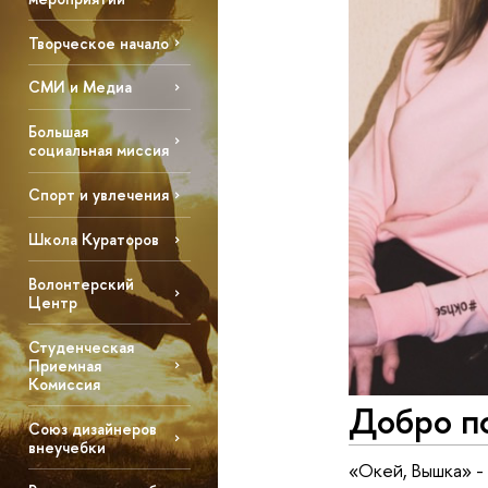
Творческое начало
СМИ и Медиа
Большая
социальная миссия
Спорт и увлечения
Школа Кураторов
Волонтерский
Центр
Студенческая
Приемная
Комиссия
Добро по
Союз дизайнеров
внеучебки
«Окей, Вышка» -