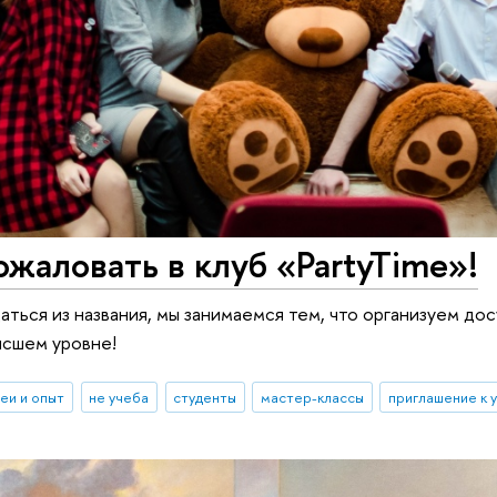
жаловать в клуб «PartyTime»!
аться из названия, мы занимаемся тем, что организуем дос
ысшем уровне!
еи и опыт
не учеба
студенты
мастер-классы
приглашение к 