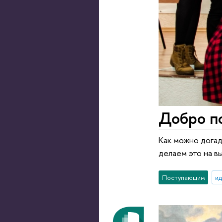
Добро по
Как можно догад
делаем это на в
Поступающим
ид