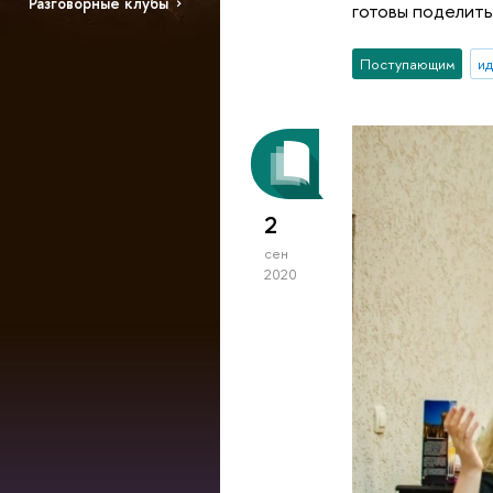
Разговорные клубы
готовы поделить
Поступающим
ид
2
сен
2020