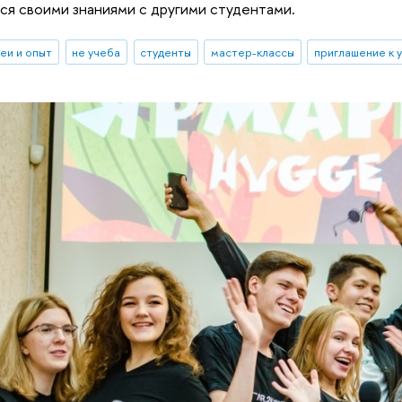
ся своими знаниями с другими студентами.
еи и опыт
не учеба
студенты
мастер-классы
приглашение к 