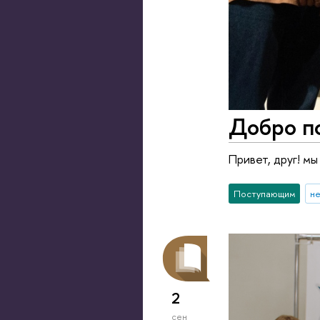
Добро п
Привет, друг! м
Поступающим
не
2
сен