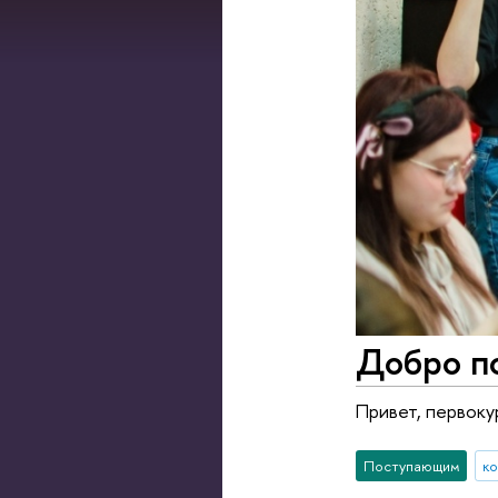
Добро по
Привет, первокур
Поступающим
к