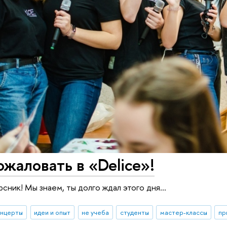
жаловать в «Delice»!
сник! Мы знаем, ты долго ждал этого дня...
онцерты
идеи и опыт
не учеба
студенты
мастер-классы
пр