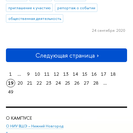
приглашение к участию
репортаж о событии
общественная деятельность
24 сентября 2020
Следующая страница
1
...
9
10
11
12
13
14
15
16
17
18
19
20
21
22
23
24
25
26
27
28
...
49
О КАМПУСЕ
ОБ
О НИУ ВШЭ – Нижний Новгород
Бак