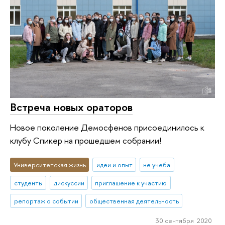
Встреча новых ораторов
Новое поколение Демосфенов присоединилось к
клубу Спикер на прошедшем собрании!
Университетская жизнь
идеи и опыт
не учеба
студенты
дискуссии
приглашение к участию
репортаж о событии
общественная деятельность
30 сентября 2020