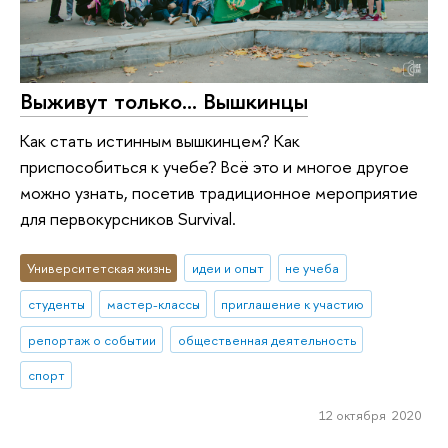
Выживут только… Вышкинцы
Как стать истинным вышкинцем? Как
приспособиться к учебе? Всё это и многое другое
можно узнать, посетив традиционное мероприятие
для первокурсников Survival.
Университетская жизнь
идеи и опыт
не учеба
студенты
мастер-классы
приглашение к участию
репортаж о событии
общественная деятельность
спорт
12 октября 2020