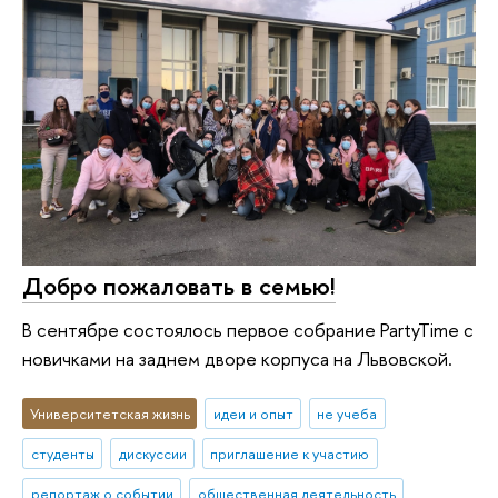
Добро пожаловать в семью!
В сентябре состоялось первое собрание PartyTime с
новичками на заднем дворе корпуса на Львовской.
Университетская жизнь
идеи и опыт
не учеба
студенты
дискуссии
приглашение к участию
репортаж о событии
общественная деятельность