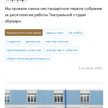
Мы провели самое нестандартное первое собрание
за десятилетие работы Театральной студии
«Кулуар».
Университетская жизнь
идеи и опыт
не учеба
студенты
дискуссии
мастер-классы
приглашение к участию
репортаж о событии
общественная деятельность
1 октября 2020