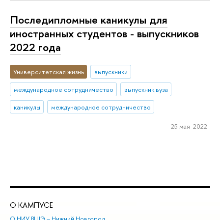
Последипломные каникулы для
иностранных студентов - выпускников
2022 года
Университетская жизнь
выпускники
международное сотрудничество
выпускник вуза
каникулы
международное сотрудничество
25 мая 2022
О КАМПУСЕ
ОБ
О НИУ ВШЭ – Нижний Новгород
Бак