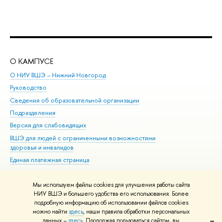
О КАМПУСЕ
ОБ
О НИУ ВШЭ – Нижний Новгород
Бак
Руководство
Маг
Сведения об образовательной организации
Вт
Подразделения
Вы
Версия для слабовидящих
Ку
ВШЭ для людей с ограниченными возможностями
Пр
здоровья и инвалидов
Рег
Единая платежная страница
Яз
Вы
Мы используем файлы cookies для улучшения работы сайта
Обр
НИУ ВШЭ и большего удобства его использования. Более
подробную информацию об использовании файлов cookies
можно найти
здесь
, наши правила обработки персональных
данных –
здесь
. Продолжая пользоваться сайтом, вы