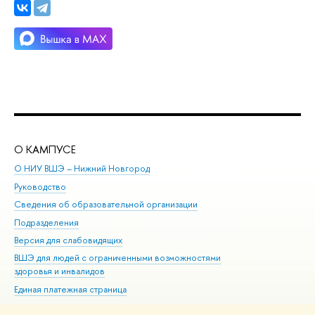
О КАМПУСЕ
ОБ
О НИУ ВШЭ – Нижний Новгород
Бак
Руководство
Маг
Сведения об образовательной организации
Вт
Подразделения
Вы
Версия для слабовидящих
Ку
ВШЭ для людей с ограниченными возможностями
Пр
здоровья и инвалидов
Рег
Единая платежная страница
Яз
Вы