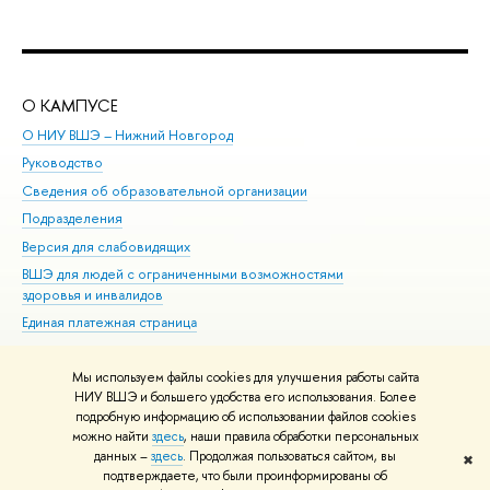
О КАМПУСЕ
ОБ
О НИУ ВШЭ – Нижний Новгород
Бак
Руководство
Маг
Сведения об образовательной организации
Вт
Подразделения
Вы
Версия для слабовидящих
Ку
ВШЭ для людей с ограниченными возможностями
Пр
здоровья и инвалидов
Рег
Единая платежная страница
Яз
Вы
Мы используем файлы cookies для улучшения работы сайта
Обр
НИУ ВШЭ и большего удобства его использования. Более
подробную информацию об использовании файлов cookies
можно найти
здесь
, наши правила обработки персональных
данных –
здесь
. Продолжая пользоваться сайтом, вы
✖
Редактору
подтверждаете, что были проинформированы об