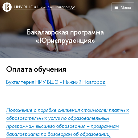
НИУ ВШЭ в Нижнем Новгороде
Меню
Бакалаврская программа
«Юриспруденция»
Оплата обучения
Бухгалтерия НИУ ВШЭ - Нижний Новгород
Положение о порядке снижения стоимости платных
образовательных услуг по образовательным
программам высшего образования – программам
бакалавриата по договорам об образовании,