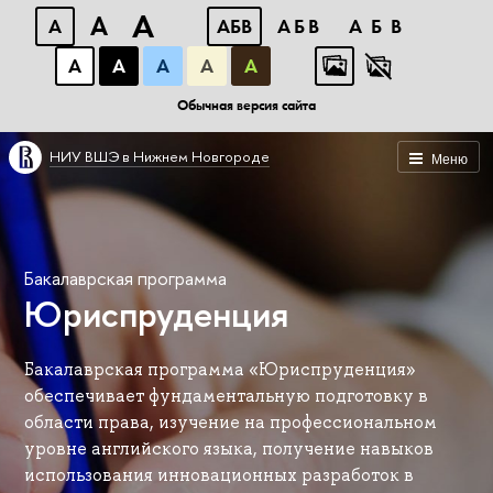
A
A
A
АБВ
АБВ
АБВ
А
А
А
А
А
Обычная версия сайта
НИУ ВШЭ в Нижнем Новгороде
Меню
Бакалаврская программа
Юриспруденция
Бакалаврская программа «Юриспруденция»
обеспечивает фундаментальную подготовку в
области права, изучение на профессиональном
уровне английского языка, получение навыков
использования инновационных разработок в