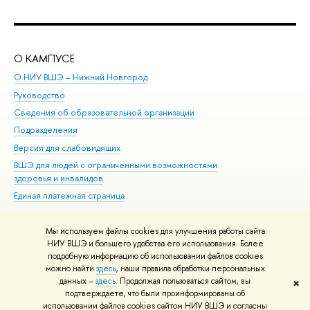
О КАМПУСЕ
ОБ
О НИУ ВШЭ – Нижний Новгород
Бак
Руководство
Маг
Сведения об образовательной организации
Вт
Подразделения
Вы
Версия для слабовидящих
Ку
ВШЭ для людей с ограниченными возможностями
Пр
здоровья и инвалидов
Рег
Единая платежная страница
Яз
Вы
Мы используем файлы cookies для улучшения работы сайта
Обр
НИУ ВШЭ и большего удобства его использования. Более
подробную информацию об использовании файлов cookies
можно найти
здесь
, наши правила обработки персональных
данных –
здесь
. Продолжая пользоваться сайтом, вы
✖
Редактору
подтверждаете, что были проинформированы об
© НИУ ВШЭ 1993–2026
Адреса и контакты
Условия использования
использовании файлов cookies сайтом НИУ ВШЭ и согласны