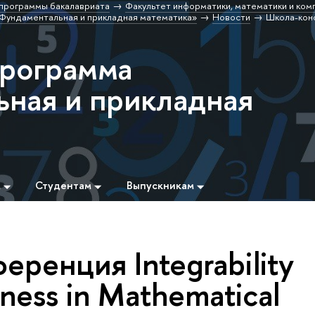
программы бакалавриата
Факультет информатики, математики и ком
Фундаментальная и прикладная математика»
Новости
Школа-кон
программа
ная и прикладная
м
Студентам
Выпускникам
ренция Integrability
ess in Mathematical