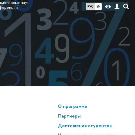
пьютерных наук
РУС
EN
ференция
О программе
Партнеры
Достижения студентов