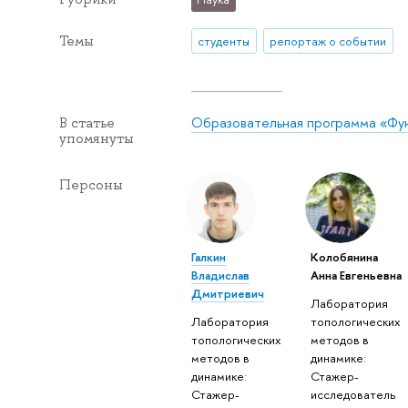
Темы
студенты
репортаж о событии
Образовательная программа «Фун
В статье
упомянуты
Персоны
Галкин
Колобянина
Владислав
Анна Евгеньевна
Дмитриевич
Лаборатория
Лаборатория
топологических
топологических
методов в
методов в
динамике:
динамике:
Стажер-
Стажер-
исследователь