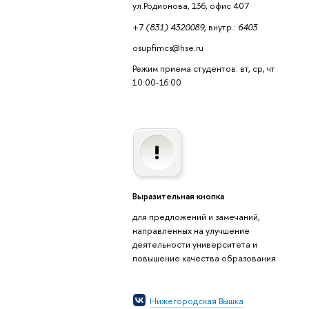
ул.Родионова, 136, офис 407
+7
(831) 4320089,
внутр.:
6403
osupfimcs@hse.ru
Режим приема студентов: вт, ср, чт
10:00-16:00
Выразительная кнопка
для предложений и замечаний,
направленных на улучшение
деятельности университета и
повышение качества образования
Нижегородская Вышка