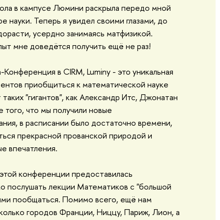
ола в кампусе Люмини раскрыла передо мной
е науки. Теперь я увидел своими глазами, до
дорасти, усердно занимаясь матфизикой.
пыт мне доведётся получить ещё не раз!
Конференция в CIRM, Luminy - это уникальная
дентов приобщиться к математической науке
 таких "гигантов", как Александр Итс, Джонатан
е того, что мы получили новые
ния, в расписании было достаточно времени,
ться прекрасной прованской природой и
е впечатления.
 этой конференции предоставилась
о послушать лекции Математиков с "большой
 ними пообщаться. Помимо всего, ещё нам
колько городов Франции, Ниццу, Париж, Лион, а