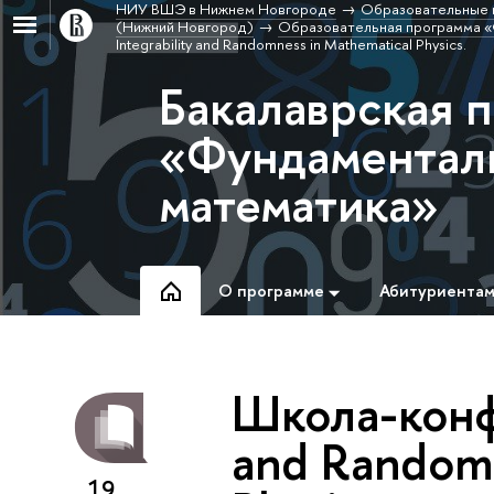
НИУ ВШЭ в Нижнем Новгороде
Образовательные 
(Нижний Новгород)
Образовательная программа «
Integrability and Randomness in Mathematical Physics.
Бакалаврская 
«Фундаменталь
математика»
О программе
Абитуриента
Школа-конфе
and Randomn
19