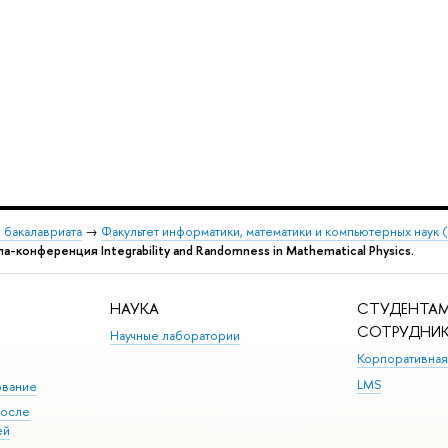
 бакалавриата
→
Факультет информатики, математики и компьютерных наук
а-конференция Integrability and Randomness in Mathematical Physics.
НАУКА
СТУДЕНТАМ
СОТРУДНИ
Научные лаборатории
Корпоративная
LMS
ование
после
ей