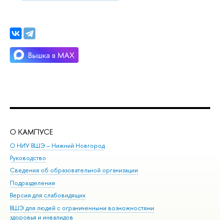
О КАМПУСЕ
ОБ
О НИУ ВШЭ – Нижний Новгород
Бак
Руководство
Маг
Сведения об образовательной организации
Вт
Подразделения
Вы
Версия для слабовидящих
Ку
ВШЭ для людей с ограниченными возможностями
Пр
здоровья и инвалидов