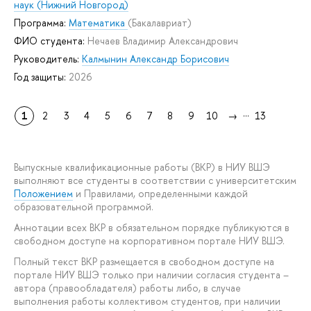
наук (Нижний Новгород)
Программа:
Математика
(Бакалавриат)
ФИО студента:
Нечаев Владимир Александрович
Руководитель:
Калмынин Александр Борисович
Год защиты:
2026
...
1
2
3
4
5
6
7
8
9
10
→
13
Выпускные квалификационные работы (ВКР) в НИУ ВШЭ
выполняют все студенты в соответствии с университетским
Положением
и Правилами, определенными каждой
образовательной программой.
Аннотации всех ВКР в обязательном порядке публикуются в
свободном доступе на корпоративном портале НИУ ВШЭ.
Полный текст ВКР размещается в свободном доступе на
портале НИУ ВШЭ только при наличии согласия студента –
автора (правообладателя) работы либо, в случае
выполнения работы коллективом студентов, при наличии