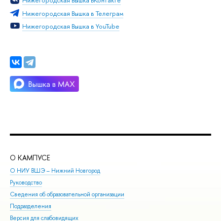
Нижегородская Вышка ВКонтакте
Нижегородская Вышка в Телеграм
Нижегородская Вышка в YouTube
О КАМПУСЕ
ОБ
О НИУ ВШЭ – Нижний Новгород
Бак
Руководство
Маг
Сведения об образовательной организации
Вто
Подразделения
Выс
Версия для слабовидящих
Кур