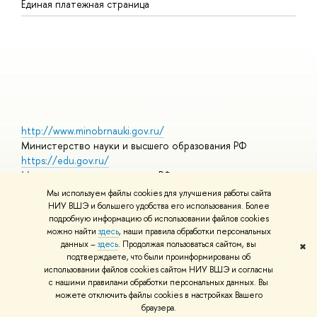
Единая платежная страница
Я
В
О
http://www.minobrnauki.gov.ru/
Министерство науки и высшего образования РФ
https://edu.gov.ru/
Министерство просвещения РФ
https://elearning.hse.ru/mooc
Мы используем файлы cookies для улучшения работы сайта
Массовые открытые онлайн-курсы
НИУ ВШЭ и большего удобства его использования. Более
подробную информацию об использовании файлов cookies
можно найти
здесь
, наши правила обработки персональных
данных –
здесь
. Продолжая пользоваться сайтом, вы
✖
© НИУ ВШЭ 1993–2026
Адреса и контакты
Условия
подтверждаете, что были проинформированы об
использования материалов
Политика конфиденциальности
Карта
использовании файлов cookies сайтом НИУ ВШЭ и согласны
сайта
с нашими правилами обработки персональных данных. Вы
Шрифты HSE Sans и HSE Slab разработаны в
Школе дизайна НИУ
можете отключить файлы cookies в настройках Вашего
ВШЭ
браузера.
Редактору