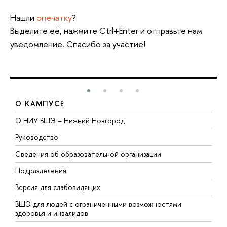
Нашли
опечатку
?
Выделите её, нажмите Ctrl+Enter и отправьте нам
уведомление. Спасибо за участие!
О КАМПУСЕ
О НИУ ВШЭ – Нижний Новгород
Б
Руководство
М
Сведения об образовательной организации
В
Подразделения
В
Версия для слабовидящих
К
ВШЭ для людей с ограниченными возможностями
П
здоровья и инвалидов
Р