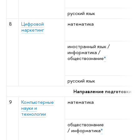
н
русский язык
р
8
Цифровой
математика
а
маркетинг
м
а
иностранный язык /
я
информатика /
к
обществознание
*
н
о
н
русский язык
р
Направление подготовки 38.
9
Компьютерные
математика
а
науки и
м
технологии
а
обществознание
в
/ информатика
*
о
н