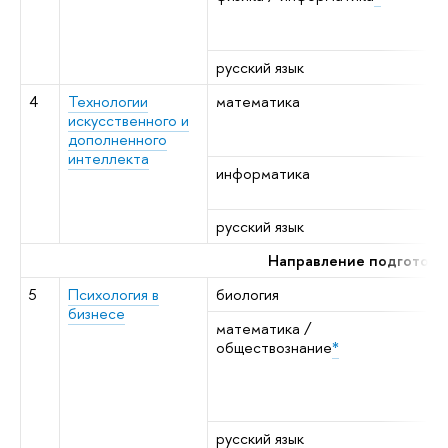
к
н
русский язык
р
4
Технологии
математика
а
искусственного и
м
дополненного
а
интеллекта
информатика
к
н
русский язык
р
Направление подготовки
5
Психология в
биология
н
бизнесе
математика /
а
обществознание
*
м
а
в
н
русский язык
р