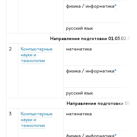
физика / информатика
*
е
к
н
русский язык
р
Направление подготовки 01.03.02 Пр
2
Компьютерные
математика
а
науки и
м
технологии
а
физика / информатика
*
е
к
н
русский язык
р
Направление подготовки 09.0
3
Компьютерные
математика
а
науки и
м
технологии
а
физика / информатика
*
е