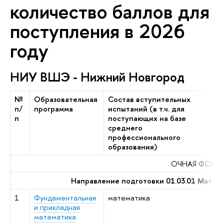
количество баллов для
поступления в 2026
году
НИУ ВШЭ - Нижний Новгород
№
Образовательная
Состав вступительных
С
п/
программа
испытаний (в т.ч. для
в
п
поступающих на базе
и
среднего
п
профессионального
б
образования)
о
ОЧНАЯ ФОРМА
Направление подготовки 01.03.01 Матема
1
Фундаментальная
математика
а
и прикладная
м
математика
а