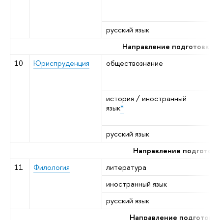
/
н
русский язык
р
Направление подготовки 
10
Юриспруденция
обществознание
в
о
н
история / иностранный
р
язык
*
г
/
русский язык
р
Направление подготовк
11
Филология
литература
р
иностранный язык
я
русский язык
р
Направление подготовки