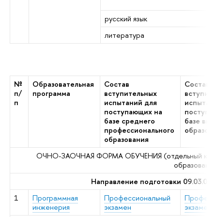
и
русский язык
р
литература
р
№
Образовательная
Состав
Состав
п/
программа
вступительных
вступите
п
испытаний для
испытани
поступающих на
поступа
базе среднего
базе выс
профессионального
образова
образования
ОЧНО-ЗАОЧНАЯ ФОРМА ОБУЧЕНИЯ (отдельный конкур
образования
Направление подготовки 09.03.04
1
Программная
Профессиональный
Професс
инженерия
экзамен
экзамен