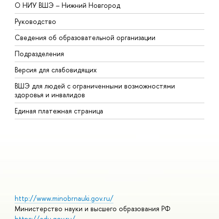
О НИУ ВШЭ – Нижний Новгород
Б
Руководство
М
Сведения об образовательной организации
В
Подразделения
В
Версия для слабовидящих
К
ВШЭ для людей с ограниченными возможностями
П
здоровья и инвалидов
Р
Единая платежная страница
Я
В
О
http://www.minobrnauki.gov.ru/
Министерство науки и высшего образования РФ
https://edu.gov.ru/