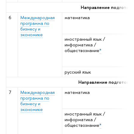
Направление подготовк
6
Международная
математика
а
программа по
м
бизнесу и
а
экономике
иностранный язык /
я
информатика /
к
обществознание
*
н
о
н
русский язык
р
Направление подготовки
7
Международная
математика
а
программа по
м
бизнесу и
а
экономике
иностранный язык /
я
информатика /
к
обществознание
*
н
о