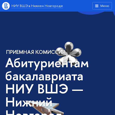
НИУ ВШЭ в Нижнем Новгороде
Меню
ПРИЕМНАЯ КОМИССИЯ
Абитуриентам
бакалавриата
НИУ ВШЭ —
Нижний
Новгород