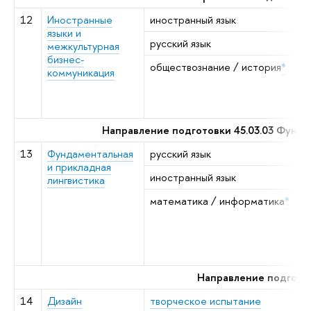
12
Иностранные
иностранный язык
я
языки и
русский язык
р
межкультурная
бизнес-
обществознание / история
*
в
коммуникация
о
н
г
Направление подготовки 45.03.03 Фунда
13
Фундаментальная
русский язык
р
и прикладная
иностранный язык
я
лингвистика
математика / информатика
*
а
м
а
/
н
Направление подготов
14
Дизайн
творческое испытание
т