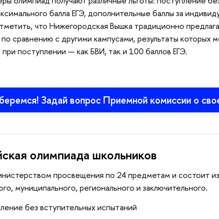
ры олимпиад получают различные льготы: поступление бе
аксимального балла ЕГЭ, дополнительные баллы за индивид
отметить, что Нижегородская Вышка традиционно предлаг
по сравнению с другими кампусами, результаты которых 
 при поступлении — как БВИ, так и 100 баллов ЕГЭ.
беремся! Задай вопрос Приемной комиссии о сво
ская олимпиада школьников
нистерством просвещения по 24 предметам и состоит из
ого, муниципального, регионального и заключительного.
пление без вступительных испытаний