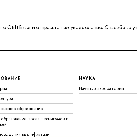
те Ctrl+Enter и отправьте нам уведомление. Спасибо за у
ЗОВАНИЕ
НАУКА
вриат
Научные лаборатории
ратура
 высшее образование
 образование после техникумов и
жей
повышения квалификации