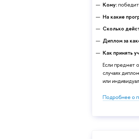
Кому:
победите
На какие прог
Сколько дейс
Диплом за как
Как принять у
Если предмет 
случаях диплом
или индивидуа
Подробнее о п