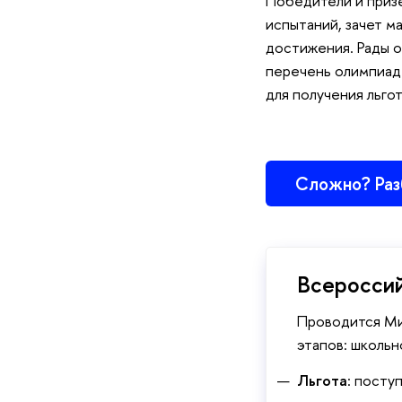
Победители и призе
испытаний, зачет м
достижения. Рады 
перечень олимпиад 
для получения льгот
Сложно? Раз
Всероссий
Проводится Ми
этапов: школьн
Льгота
: посту