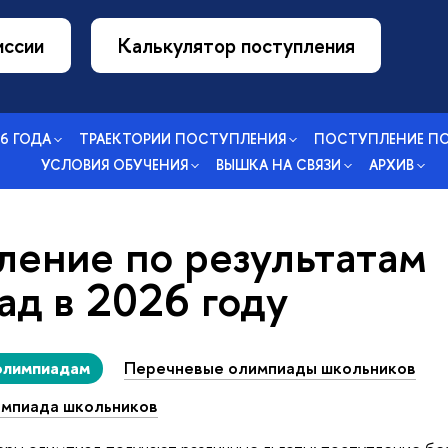
иссии
Калькулятор поступления
26 ГОДА
ТРАЕКТОРИИ ПОСТУПЛЕНИЯ
ПОСТУПЛЕНИЕ П
УСЛОВИЯ ОБУЧЕНИЯ
ВЫШКА НА СВЯЗИ
АРХИВ
ление по результатам
ад в 2026 году
олимпиадам
Перечневые олимпиады школьников
импиада школьников