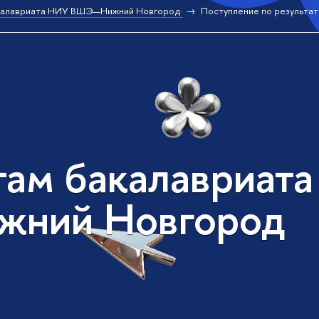
калавриата НИУ ВШЭ—Нижний Новгород
Поступление по результат
там бакалавриат
жний Новгород