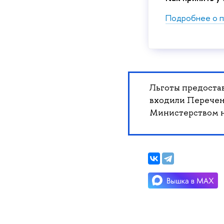
Подробнее о п
Льготы предостав
входили Перечен
Министерством н