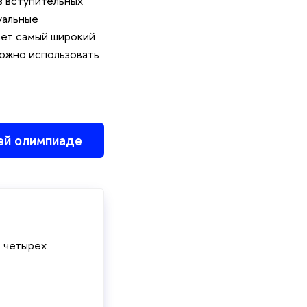
з вступительных
уальные
ает самый широкий
можно использовать
ей олимпиаде
 четырех