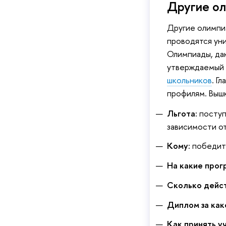
Другие о
Другие олимпиа
проводятся уни
Олимпиады, да
утверждаемый 
школьников
. Г
профилям. Выш
Льгота:
поступ
зависимости о
Кому:
победите
На какие прог
Сколько дейс
Диплом за как
Как принять у