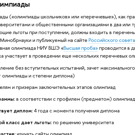
лимпиады
ды («олимпиады школьников» или «перечневые»), как пра
верситетами и общественными организациями в два или тр
ющие льготы при поступлении, должны входить в перечень
Минобрнауки и публикуемый на сайте
Российского совет
лавная олимпиада НИУ ВШЭ «
Высшая проба»
проводится в дв
ка участвует в проведении еще нескольких перечневых ол
ление без вступительных испытаний, зачет максимального 
т олимпиады и степени диплома)
лям и призерам заключительных этапов олимпиад
раммы:
в соответствии с профилем (предметом) олимпиа
твует диплом:
4 года с момента получения диплома
ой класс дает льготы:
по решению университета
частие:
изучать сайты олимпиад