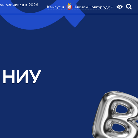
ам олимпиад в 2026
Кампус в
Нижнем Новгороде
а НИУ