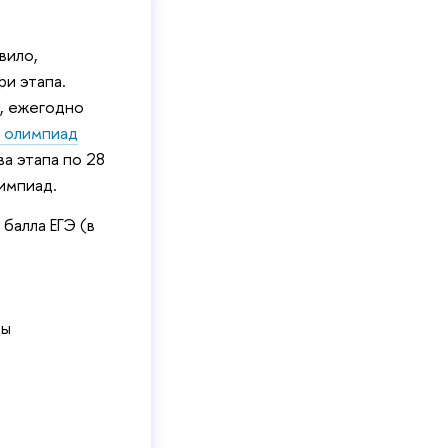
вило,
и этапа.
, ежегодно
а олимпиад
а этапа по 28
импиад.
балла ЕГЭ (в
ды