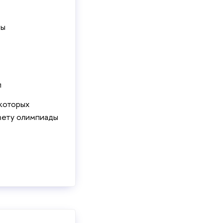
ды
п
которых
дмету олимпиады