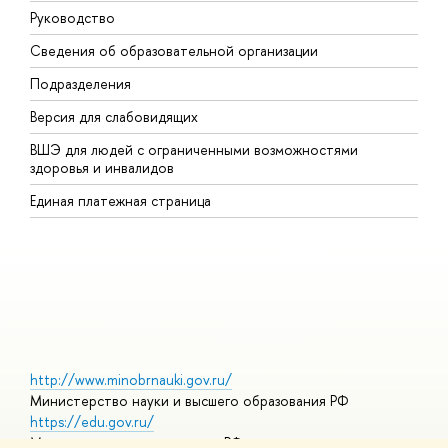
Руководство
М
Сведения об образовательной организации
В
Подразделения
В
Версия для слабовидящих
К
ВШЭ для людей с ограниченными возможностями
П
здоровья и инвалидов
Р
Единая платежная страница
Я
В
О
http://www.minobrnauki.gov.ru/
Министерство науки и высшего образования РФ
https://edu.gov.ru/
Министерство просвещения РФ