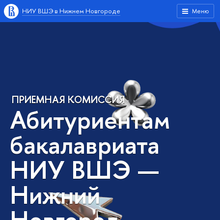
НИУ ВШЭ в Нижнем Новгороде
Меню
ПРИЕМНАЯ КОМИССИЯ
Абитуриентам
бакалавриата
НИУ ВШЭ —
Нижний
Новгород