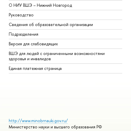
О НИУ ВШЭ – Нижний Новгород
Б
Руководство
М
Сведения об образовательной организации
В
Подразделения
В
Версия для слабовидящих
К
ВШЭ для людей с ограниченными возможностями
П
здоровья и инвалидов
Р
Единая платежная страница
Я
В
О
http://www.minobrnauki.gov.ru/
Министерство науки и высшего образования РФ