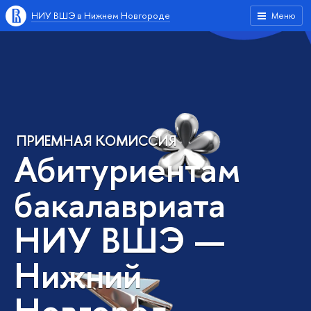
НИУ ВШЭ в Нижнем Новгороде
Меню
ПРИЕМНАЯ КОМИССИЯ
Абитуриентам
бакалавриата
НИУ ВШЭ —
Нижний
Новгород