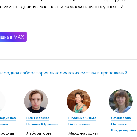
тики поздравляем коллег и желаем научных успехов!
ародная лаборатория динамических систем и приложений
ладислав
Пантелеева
Починка Ольга
Станкевич
евич
Полина Юрьевна
Витальевна
Наталия
Владимировн
ародная
Лаборатория
Международная