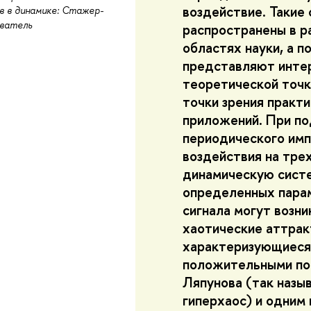
воздействие. Такие
 в динамике: Стажер-
ователь
распространены в р
областях науки, а п
представляют интер
теоретической точки
точки зрения практ
приложений. При по
периодического имп
воздействия на тр
динамическую сист
определенных пара
сигнала могут возн
хаотические аттрак
характеризующиеся
положительными по
Ляпунова (так назы
гиперхаос) и одни