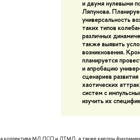
и двумя нулевыми п
Ляпунова. Планируе
универсальность во
таких типов колеба
различных динамиче
также выявить усло
возникновения. Кром
планируется провес
и апробацию униве
сценариев развития
хаотических аттрак
систем с импульсны
изучить их специфи
а коллектива МЛ ДСП и ЛТМД, а также каедры фундамен