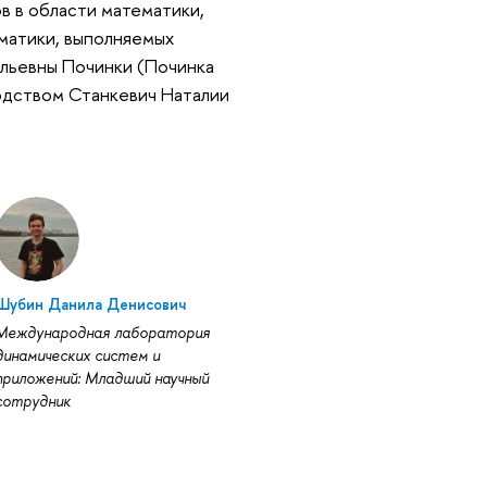
в в области математики,
матики, выполняемых
альевны Починки (Починка
оводством Станкевич Наталии
Шубин Данила Денисович
Международная лаборатория
динамических систем и
приложений: Младший научный
сотрудник