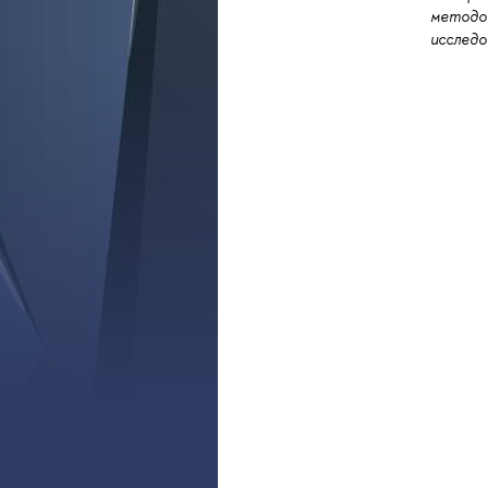
методов
исслед