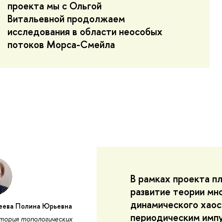
проекта мы с Ольгой
Витальевной продолжаем
исследования в области неособых
потоков Морса-Смейла
В рамках проекта п
развитие теории мн
динамического хаос
еева Полина Юрьевна
периодическим имп
тория топологических