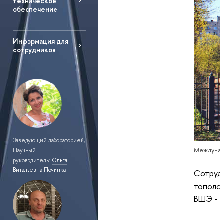
техническое
обеспечение
Информация для
сотрудников
Заведующий лабораторией,
Междуна
Научный
руководитель:
Ольга
Витальевна Починка
Сотруд
тополо
ВШЭ - 