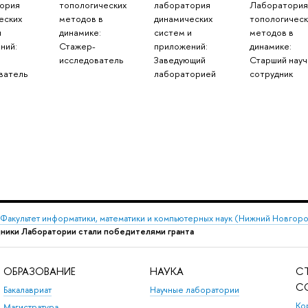
ория
топологических
лаборатория
Лаборатория
еских
методов в
динамических
топологическ
и
динамике:
систем и
методов в
ний:
Стажер-
приложений:
динамике:
-
исследователь
Заведующий
Старший науч
ватель
лабораторией
сотрудник
Факультет информатики, математики и компьютерных наук (Нижний Новгор
ники Лаборатории стали победителями гранта
ОБРАЗОВАНИЕ
НАУКА
С
С
Бакалавриат
Научные лаборатории
Ко
Магистратура