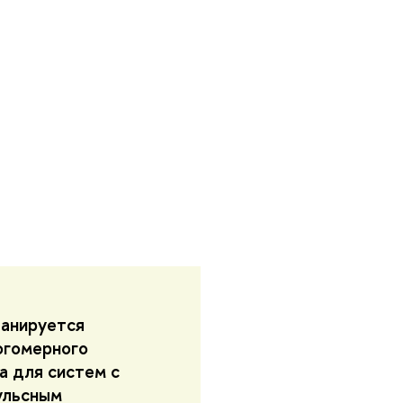
ланируется
огомерного
а для систем с
ульсным