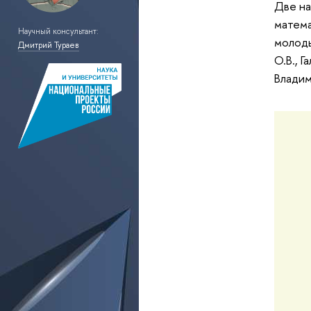
Две на
матема
Научный консультант:
молоды
Дмитрий Тураев
О.В., 
Владим