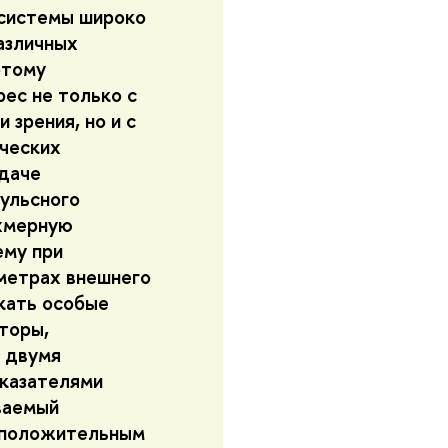
 системы широко
азличных
отому
ес не только с
 зрения, но и с
ических
даче
ульсного
ехмерную
ему при
метрах внешнего
икать особые
торы,
 двумя
казателями
ваемый
м положительным