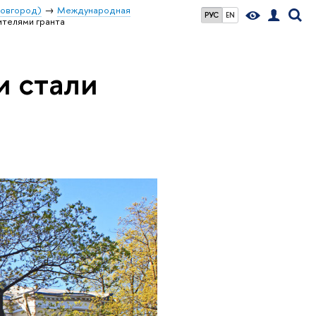
Новгород)
Международная
РУС
EN
телями гранта
и стали