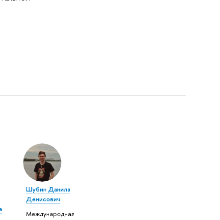
Шубин Данила
Денисович
а
Международная