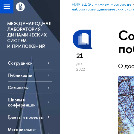
НИУ ВШЭ в Нижнем Новгороде
лаборатория динамических сист
МЕЖДУНАРОДНАЯ
ЛАБОРАТОРИЯ
Со
ДИНАМИЧЕСКИХ
СИСТЕМ
по
И ПРИЛОЖЕНИЙ
21
Сотрудники
дек
О до
2022
Публикации
Семинары
Школы и
конференции
Гранты и проекты
Материально-