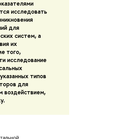
оказателями
тся исследовать
зникновения
ний для
ских систем, а
вия их
е того,
ти исследование
рсальных
 указанных типов
торов для
м воздействием,
ку.
тальной