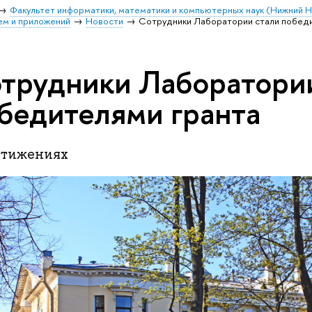
Факультет информатики, математики и компьютерных наук (Нижний 
ем и приложений
Новости
Сотрудники Лаборатории стали победи
трудники Лаборатори
бедителями гранта
стижениях