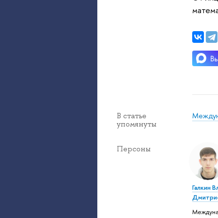
матема
Междун
В статье
упомянуты
Персоны
Галкин В
Дмитри
Междун