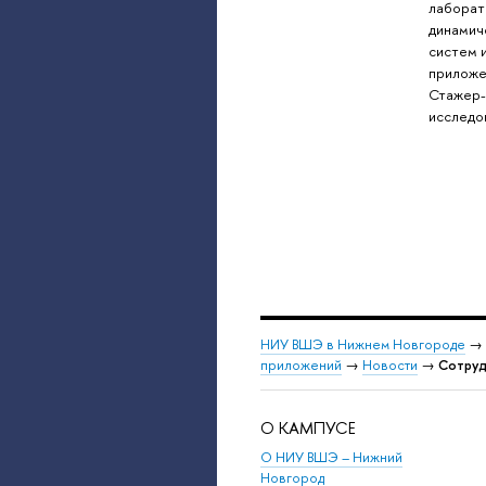
лаборат
динамич
систем 
приложе
Стажер
исследо
НИУ ВШЭ в Нижнем Новгороде
→
приложений
→
Новости
→
Сотруд
О КАМПУСЕ
О НИУ ВШЭ – Нижний
Новгород