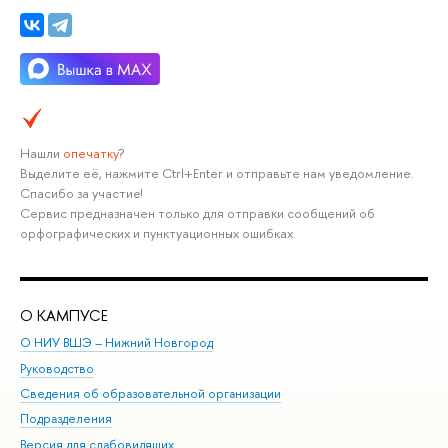
Нашли
опечатку
?
Выделите её, нажмите Ctrl+Enter и отправьте нам уведомление.
Спасибо за участие!
Сервис предназначен только для отправки сообщений об
орфографических и пунктуационных ошибках.
О КАМПУСЕ
ОБ
О НИУ ВШЭ – Нижний Новгород
Бак
Руководство
Маг
Сведения об образовательной организации
Вт
Подразделения
Вы
Версия для слабовидящих
Ку