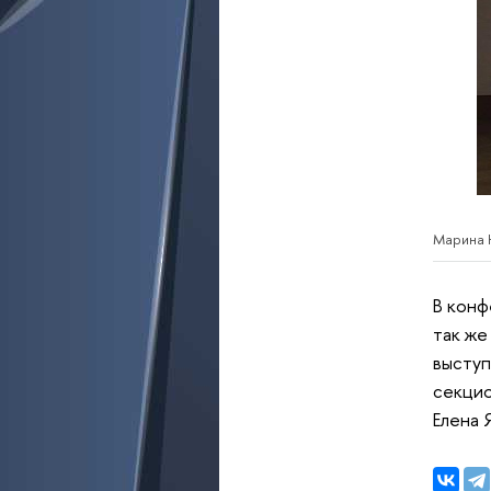
Марина 
В конф
так же
выступ
секцио
Елена 