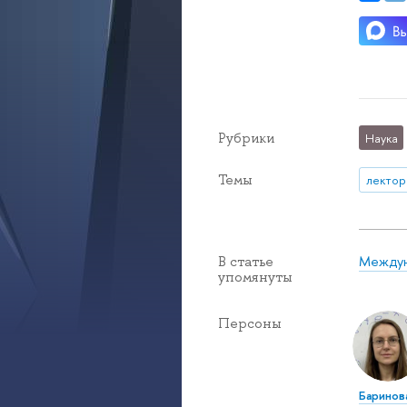
Рубрики
Наука
Темы
лектор
Междун
В статье
упомянуты
Персоны
Баринов