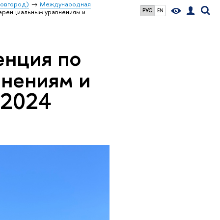
Новгород)
Международная
РУС
EN
ренциальным уравнениям и
нция по
нениям и
 2024