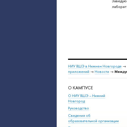
Заведую
лаборат
НИУ ВШЭ в Нижнем Новгороде
→
приложений
→
Новости
→
Междун
О КАМПУСЕ
О НИУ ВШЭ – Нижний
Новгород
Руководство
Сведения об
образовательной организации