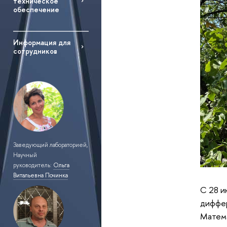
техническое
обеспечение
Информация для
сотрудников
Заведующий лабораторией,
Научный
руководитель:
Ольга
Витальевна Починка
С 28 и
диффер
Матема