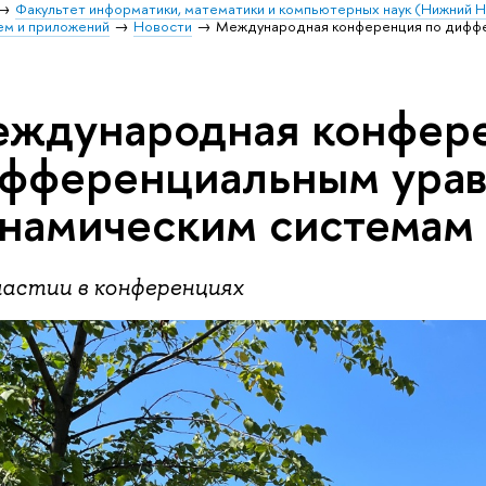
Факультет информатики, математики и компьютерных наук (Нижний 
ем и приложений
Новости
Международная конференция по диффе
ждународная конфере
фференциальным урав
намическим системам
частии в конференциях