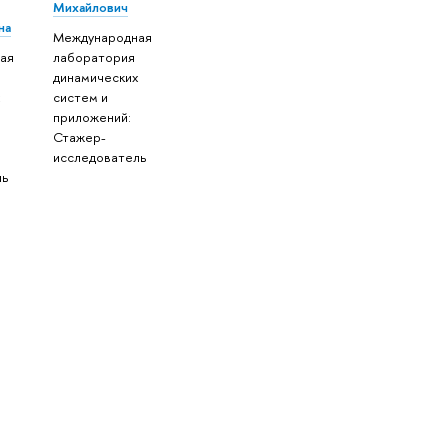
Михайлович
на
Международная
ая
лаборатория
динамических
систем и
приложений:
Стажер-
исследователь
ль