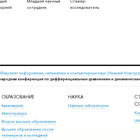
щий
Младший научный
Стажер-
орией
сотрудник
исследователь
Факультет информатики, математики и компьютерных наук (Нижний Новгор
ародная конференция по дифференциальным уравнениям и динамически
ОБРАЗОВАНИЕ
НАУКА
С
С
Бакалавриат
Научные лаборатории
Ко
Магистратура
LM
Второе высшее образование
Высшее образование после
техникумов и колледжей