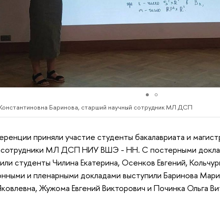
Константиновна Баринова, старший научный сотрудник МЛ ДСП
еренции приняли участие студенты бакалавриата и магис
 сотрудники МЛ ДСП НИУ ВШЭ - НН. С постерными докл
или студенты Чилина Екатерина, Осенков Евгений, Кольчур
нными и пленарными докладами выступили Баринова Марин
Яковлевна, Жужома Евгений Викторович и Починка Ольга Ви