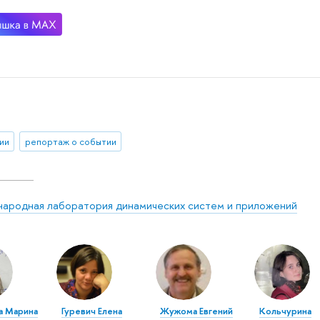
ии
репортаж о событии
ародная лаборатория динамических систем и приложений
а Марина
Гуревич Елена
Жужома Евгений
Кольчурина