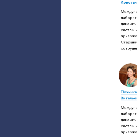
Констан
Междун
лаборат
динамич
систем 
приложе
Старший
сотрудн
Починка
Виталье
Междун
лаборат
динамич
систем 
приложе