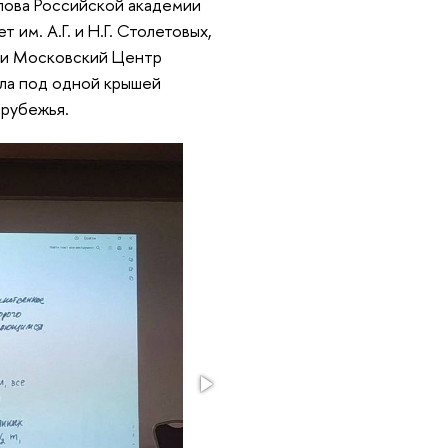
клова Российской академии
м. А.Г. и Н.Г. Столетовых,
 и Московский Центр
ла под одной крышей
арубежья.