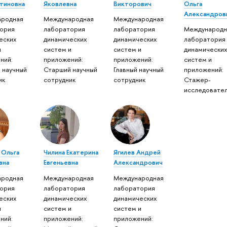
тиновна
Яковлевна
Викторович
Ольга
Александров
ародная
Международная
Международная
ория
лаборатория
лаборатория
Международн
еских
динамических
динамических
лаборатория
и
систем и
систем и
динамических
ний:
приложений:
приложений:
систем и
 научный
Старший научный
Главный научный
приложений:
ик
сотрудник
сотрудник
Стажер-
исследовате
 Ольга
Чилина Екатерина
Ягилев Андрей
вна
Евгеньевна
Александрович
ародная
Международная
Международная
ория
лаборатория
лаборатория
еских
динамических
динамических
и
систем и
систем и
ний:
приложений:
приложений: