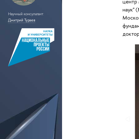
центр 
наук" 
Научный консультант:
Москов
Дмитрий Тураев
фундам
доктор