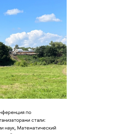
онференция по
анизаторами стали:
ии наук, Математический