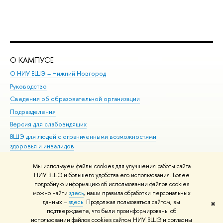
О КАМПУСЕ
ОБ
О НИУ ВШЭ – Нижний Новгород
Бак
Руководство
Маг
Сведения об образовательной организации
Вт
Подразделения
Вы
Версия для слабовидящих
Ку
ВШЭ для людей с ограниченными возможностями
Пр
здоровья и инвалидов
Рег
Единая платежная страница
Яз
Мы используем файлы cookies для улучшения работы сайта
Вы
НИУ ВШЭ и большего удобства его использования. Более
подробную информацию об использовании файлов cookies
Обр
можно найти
здесь
, наши правила обработки персональных
данных –
здесь
. Продолжая пользоваться сайтом, вы
✖
Редактору
подтверждаете, что были проинформированы об
© НИУ ВШЭ 1993–2026
Адреса и контакты
Условия использования
использовании файлов cookies сайтом НИУ ВШЭ и согласны