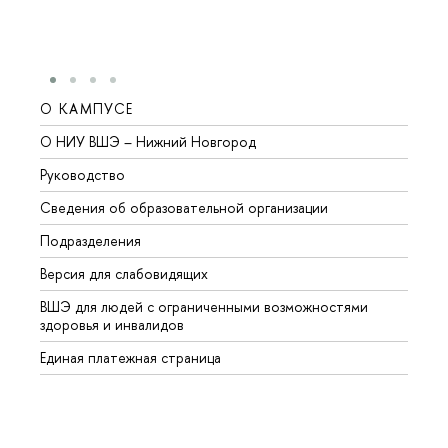
О КАМПУСЕ
ОБР
О НИУ ВШЭ – Нижний Новгород
Бакал
Руководство
Магис
Сведения об образовательной организации
Второ
Подразделения
Высше
Версия для слабовидящих
Курсы
ВШЭ для людей с ограниченными возможностями
Профе
здоровья и инвалидов
Регио
Единая платежная страница
Языко
Выпус
Обрат