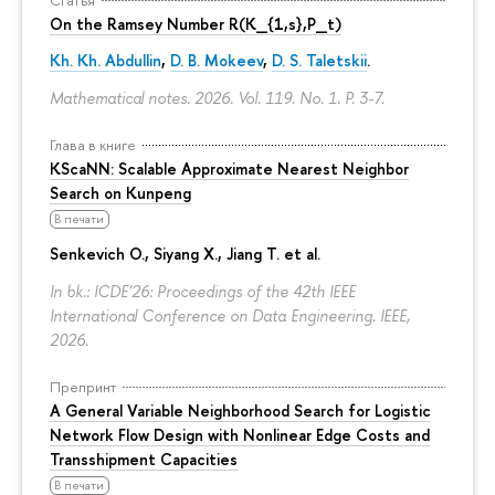
On the Ramsey Number R(K_{1,s},P_t)
Kh. Kh. Abdullin
,
D. B. Mokeev
,
D. S. Taletskii
.
Mathematical notes. 2026. Vol. 119. No. 1.
P. 3-7.
Глава в книге
KScaNN: Scalable Approximate Nearest Neighbor
Search on Kunpeng
В печати
Senkevich O., Siyang X., Jiang T. et al.
In bk.: ICDE'26: Proceedings of the 42th IEEE
International Conference on Data Engineering. IEEE,
2026.
Препринт
A General Variable Neighborhood Search for Logistic
Network Flow Design with Nonlinear Edge Costs and
Transshipment Capacities
В печати