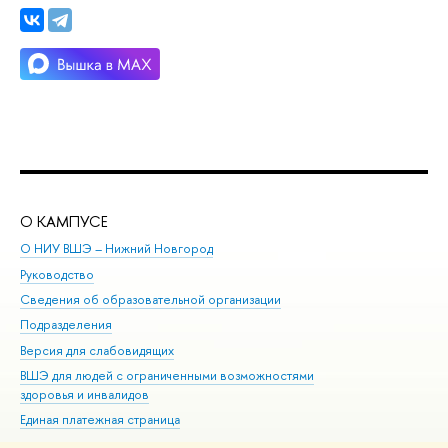
О КАМПУСЕ
ОБ
О НИУ ВШЭ – Нижний Новгород
Бак
Руководство
Маг
Сведения об образовательной организации
Вт
Подразделения
Вы
Версия для слабовидящих
Ку
ВШЭ для людей с ограниченными возможностями
Пр
здоровья и инвалидов
Рег
Единая платежная страница
Яз