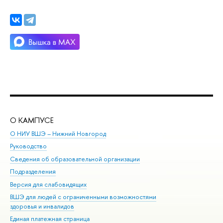
О КАМПУСЕ
ОБ
О НИУ ВШЭ – Нижний Новгород
Бак
Руководство
Маг
Сведения об образовательной организации
Вт
Подразделения
Вы
Версия для слабовидящих
Ку
ВШЭ для людей с ограниченными возможностями
Пр
здоровья и инвалидов
Рег
Единая платежная страница
Яз