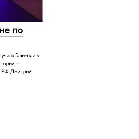
не по
чила Гран-при в
атории —
ва РФ Дмитрий