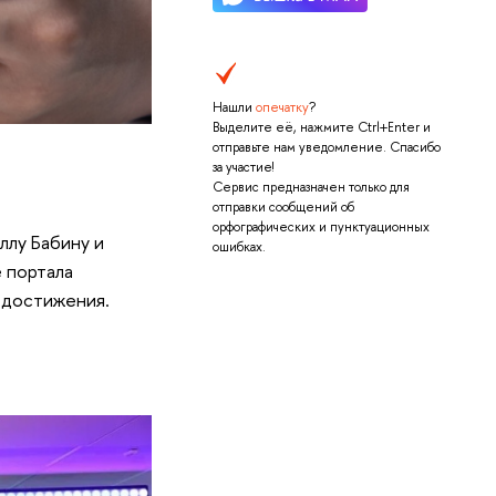
Нашли
опечатку
?
Выделите её, нажмите Ctrl+Enter и
отправьте нам уведомление. Спасибо
за участие!
Сервис предназначен только для
отправки сообщений об
орфографических и пунктуационных
ллу Бабину и
ошибках.
 портала
 достижения.