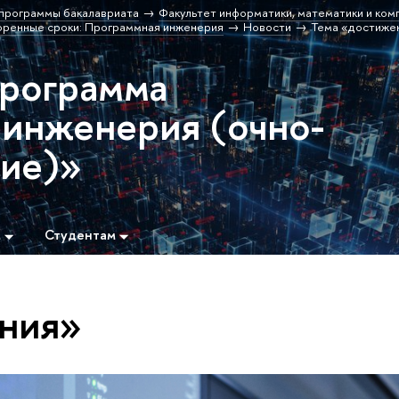
программы бакалавриата
Факультет информатики, математики и ком
оренные сроки: Программная инженерия
Новости
Тема «достиже
программа
инженерия (очно-
ние)»
м
Студентам
ния»