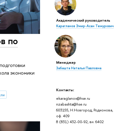
Академический руководитель
Карагланов Эмир-Асан Темурович
в по
Менеджер
 подготовки
Забашта Наталья Павловна
школа экономики
Контакты:
сли
ekaraglanov@hse.ru
nzabashta@hse.ru
603155, Н.Новгород, Родионова,
оф. 409
8 (831) 432-00-92, вн. 6402