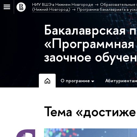
НИУ ВШЭ в Нижнем Новгороде
Образовательные 
(Нижний Новгород)
Программа бакалавриата в уск
Бакалаврская 
«Программная 
заочное обуче
О программе
Абитуриента
Тема «достиже