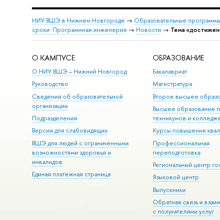
НИУ ВШЭ в Нижнем Новгороде
→
Образовательные программы
сроки: Программная инженерия
→
Новости
→
Тема «достижен
О КАМПУСЕ
ОБРАЗОВАНИЕ
О НИУ ВШЭ – Нижний Новгород
Бакалавриат
Руководство
Магистратура
Сведения об образовательной
Второе высшее образ
организации
Высшее образование 
Подразделения
техникумов и колледж
Версия для слабовидящих
Курсы повышения ква
ВШЭ для людей с ограниченными
Профессиональная
возможностями здоровья и
переподготовка
инвалидов
Региональный центр го
Единая платежная страница
Языковой центр
Выпускники
Обратная связь и взаи
с получателями услуг