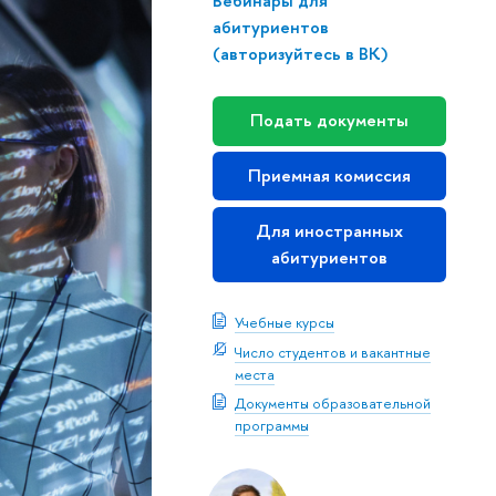
Вебинары для
абитуриентов
(авторизуйтесь в ВК)
Подать документы
Приемная комиссия
Для иностранных
абитуриентов
Учебные курсы
Число студентов и вакантные
места
Документы образовательной
программы