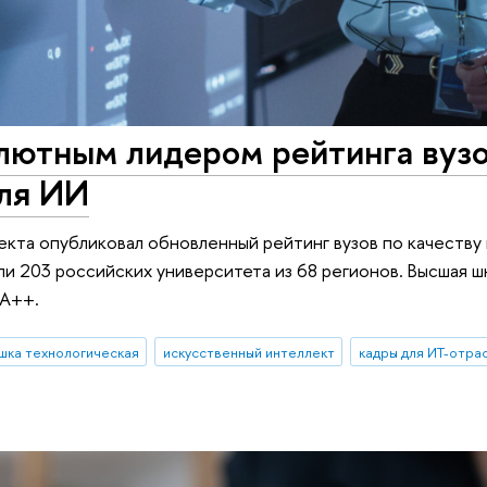
ютным лидером рейтинга вузо
для ИИ
екта опубликовал обновленный рейтинг вузов по качеству
шли 203 российских университета из 68 регионов. Высшая 
 А++.
шка технологическая
искусственный интеллект
кадры для ИТ-отра