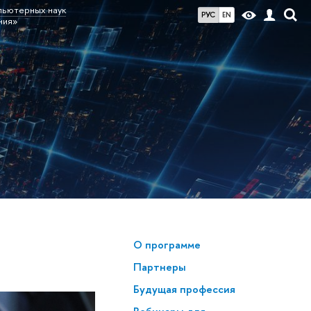
пьютерных наук
РУС
EN
ния»
О программе
Партнеры
Будущая профессия