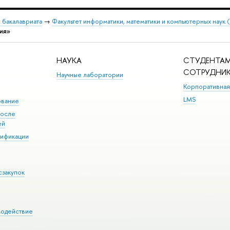
 бакалавриата
→
Факультет информатики, математики и компьютерных наук
ия»
НАУКА
СТУДЕНТАМ
СОТРУДНИ
Научные лаборатории
Корпоративная
LMS
ование
после
ей
лификации
сзакупок
модействие