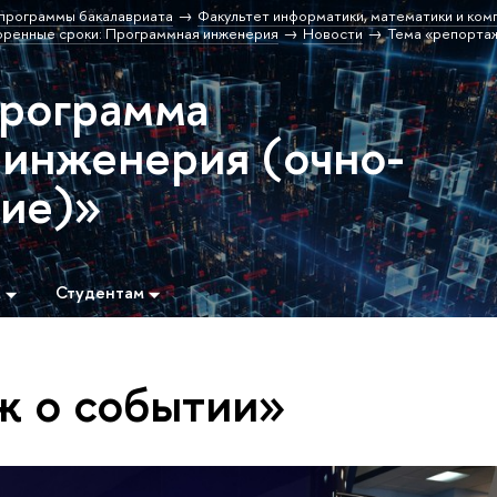
программы бакалавриата
Факультет информатики, математики и ком
оренные сроки: Программная инженерия
Новости
Тема «репорта
программа
инженерия (очно-
ние)»
м
Студентам
ж о событии»