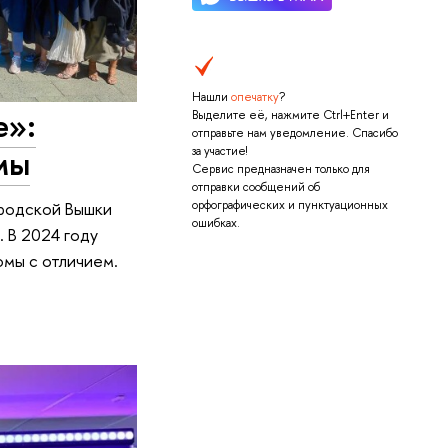
Нашли
опечатку
?
е»:
Выделите её, нажмите Ctrl+Enter и
отправьте нам уведомление. Спасибо
мы
за участие!
Сервис предназначен только для
отправки сообщений об
ородской Вышки
орфографических и пунктуационных
ошибках.
 В 2024 году
омы с отличием.