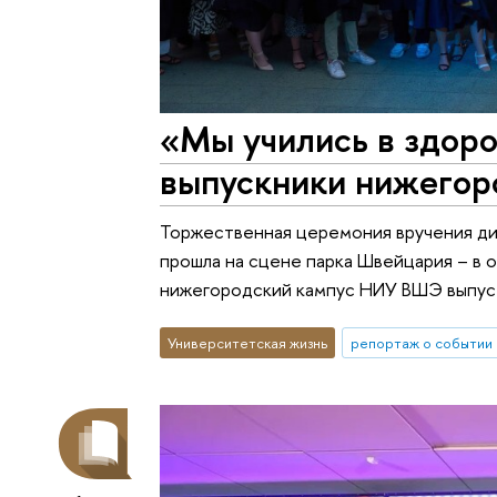
«Мы учились в здор
выпускники нижегор
Торжественная церемония вручения ди
прошла на сцене парка Швейцария – в 
нижегородский кампус НИУ ВШЭ выпусти
Университетская жизнь
репортаж о событии