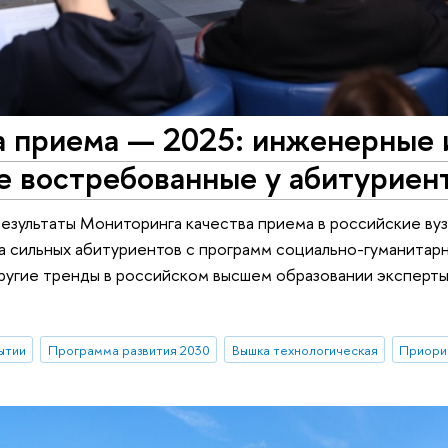
 приема — 2025: инженерные и
е востребованные у абитуриен
езультаты Мониторинга качества приема в российские вузы
 сильных абитуриентов с программ социально-гуманитарн
другие тренды в российском высшем образовании эксперты
ытии
Программа развития 2030
Вышка технологическая
Приори