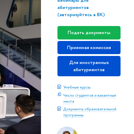
Вебинары для
абитуриентов
(авторизуйтесь в ВК)
Подать документы
Приемная комиссия
Для иностранных
абитуриентов
Учебные курсы
Число студентов и вакантные
места
Документы образовательной
программы