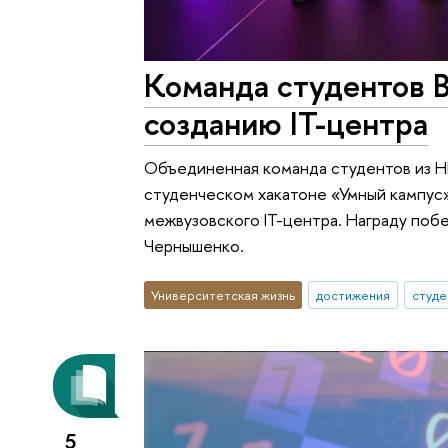
Команда студентов 
созданию IT-центра
Объединенная команда студентов из Н
студенческом хакатоне «Умный кампус»
межвузовского IT-центра. Награду по
Чернышенко.
Университетская жизнь
достижения
студе
5