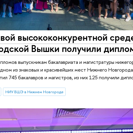
овой высококонкурентной сред
одской Вышки получили дипло
пломов выпускникам бакалавриата и магистратуры нижег
одном из знаковых и красивейших мест Нижнего Новгорода.
л 745 бакалавров и магистров, из них 125 получили дипл
НИУ ВШЭ в Нижнем Новгороде