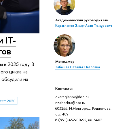
Академический руководитель
Карагланов Эмир-Асан Темурович
 IT-
тов
Менеджер
 в 2025 году. В
Забашта Наталья Павловна
ого цикла на
 обсудили на
Контакты:
ekaraglanov@hse.ru
тет 2030
nzabashta@hse.ru
603155, Н.Новгород, Родионова,
оф. 409
8 (831) 432-00-92, вн. 6402