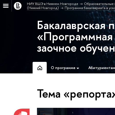
НИУ ВШЭ в Нижнем Новгороде
Образовательные 
(Нижний Новгород)
Программа бакалавриата в уск
Бакалаврская 
«Программная 
заочное обуче
О программе
Абитуриента
Тема «репорта