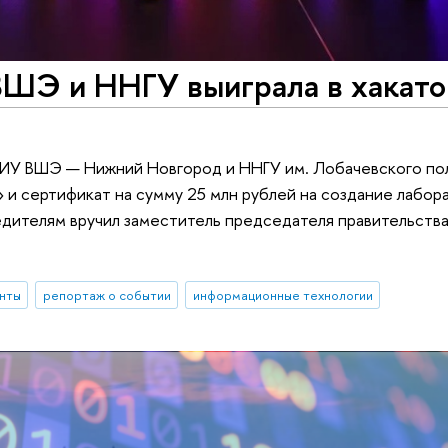
ВШЭ и ННГУ выиграла в хакато
ИУ ВШЭ — Нижний Новгород и ННГУ им. Лобачевского полу
 и сертификат на сумму 25 млн рублей на создание лабор
бедителям вручил заместитель председателя правительст
нты
репортаж о событии
информационные технологии