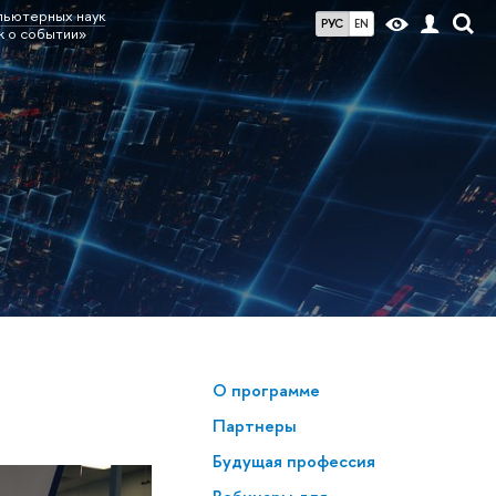
пьютерных наук
РУС
EN
ж о событии»
О программе
Партнеры
Будущая профессия