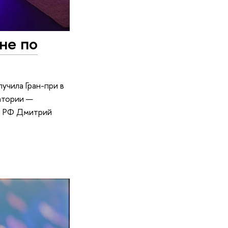
не по
чила Гран-при в
атории —
ва РФ Дмитрий